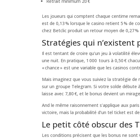
Retrait minimum 20 €
Les joueurs qui comptent chaque centime remar
est de 0,13 % lorsque le casino retient 5 % d
chez Betclic produit un retour moyen de 0,27 % 
Stratégies qui n’existent 
Il est tentant de croire qu’un jeu à volatilité é
une nuit. En pratique, 1 000 tours à 0,50 € cha
« chance » est une variable que les casinos co
Mais imaginez que vous suiviez la stratégie de
sur un groupe Telegram. Si votre solde débute à
laisse avec 7,80 €, et le bonus devient un mirage
And le même raisonnement s’applique aux paris s
victoire, mais la probabilité d’un tel ticket est d
Le petit côté obscur des 
Les conditions précisent que les bonus ne sont v