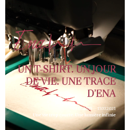
Lecteur
vidéo
UN T-SHIRT. UN JOUR
DE VIE. UNE TRACE
D’ENA
02.03.2019 – 17.07.2021
Une vie trop courte. Une lumière infinie