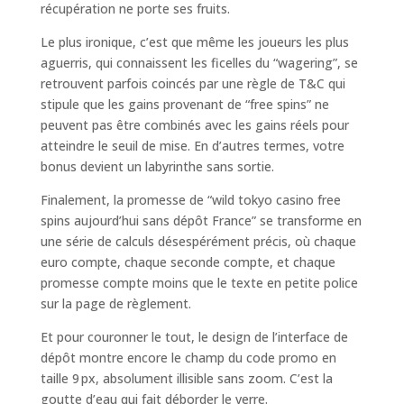
récupération ne porte ses fruits.
Le plus ironique, c’est que même les joueurs les plus
aguerris, qui connaissent les ficelles du “wagering”, se
retrouvent parfois coincés par une règle de T&C qui
stipule que les gains provenant de “free spins” ne
peuvent pas être combinés avec les gains réels pour
atteindre le seuil de mise. En d’autres termes, votre
bonus devient un labyrinthe sans sortie.
Finalement, la promesse de “wild tokyo casino free
spins aujourd’hui sans dépôt France” se transforme en
une série de calculs désespérément précis, où chaque
euro compte, chaque seconde compte, et chaque
promesse compte moins que le texte en petite police
sur la page de règlement.
Et pour couronner le tout, le design de l’interface de
dépôt montre encore le champ du code promo en
taille 9 px, absolument illisible sans zoom. C’est la
goutte d’eau qui fait déborder le verre.