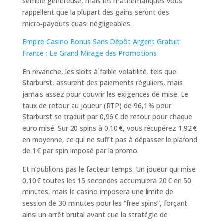
semble généreuse, mais les mathématiques vous
rappellent que la plupart des gains seront des
micro‑payouts quasi négligeables.
Empire Casino Bonus Sans Dépôt Argent Gratuit
France : Le Grand Mirage des Promotions
En revanche, les slots à faible volatilité, tels que
Starburst, assurent des paiements réguliers, mais
jamais assez pour couvrir les exigences de mise. Le
taux de retour au joueur (RTP) de 96,1 % pour
Starburst se traduit par 0,96 € de retour pour chaque
euro misé. Sur 20 spins à 0,10 €, vous récupérez 1,92 €
en moyenne, ce qui ne suffit pas à dépasser le plafond
de 1 € par spin imposé par la promo.
Et n’oublions pas le facteur temps. Un joueur qui mise
0,10 € toutes les 15 secondes accumulera 20 € en 50
minutes, mais le casino imposera une limite de
session de 30 minutes pour les “free spins”, forçant
ainsi un arrêt brutal avant que la stratégie de