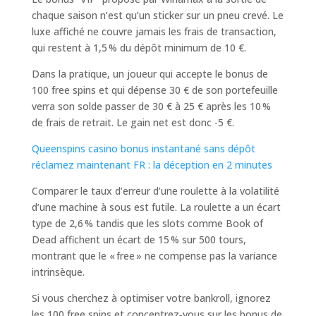
chaque saison n’est qu’un sticker sur un pneu crevé. Le
luxe affiché ne couvre jamais les frais de transaction,
qui restent à 1,5 % du dépôt minimum de 10 €.
Dans la pratique, un joueur qui accepte le bonus de
100 free spins et qui dépense 30 € de son portefeuille
verra son solde passer de 30 € à 25 € après les 10 %
de frais de retrait. Le gain net est donc -5 €.
Queenspins casino bonus instantané sans dépôt
réclamez maintenant FR : la déception en 2 minutes
Comparer le taux d’erreur d’une roulette à la volatilité
d’une machine à sous est futile. La roulette a un écart
type de 2,6 % tandis que les slots comme Book of
Dead affichent un écart de 15 % sur 500 tours,
montrant que le « free » ne compense pas la variance
intrinsèque.
Si vous cherchez à optimiser votre bankroll, ignorez
les 100 free spins et concentrez‑vous sur les bonus de