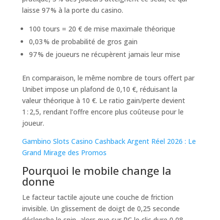
laisse 97 % à la porte du casino.
100 tours = 20 € de mise maximale théorique
0,03 % de probabilité de gros gain
97 % de joueurs ne récupèrent jamais leur mise
En comparaison, le même nombre de tours offert par
Unibet impose un plafond de 0,10 €, réduisant la
valeur théorique à 10 €. Le ratio gain/perte devient
1 : 2,5, rendant l’offre encore plus coûteuse pour le
joueur.
Gambino Slots Casino Cashback Argent Réel 2026 : Le
Grand Mirage des Promos
Pourquoi le mobile change la
donne
Le facteur tactile ajoute une couche de friction
invisible. Un glissement de doigt de 0,25 seconde
déclenche le spin, alors que sur PC le clic dure 0,08