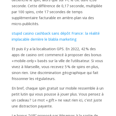
seconde. Cette différence de 0,17 seconde, multipliée
par 100 spins, crée 17 secondes de temps
supplémentaire facturable en arrière‑plan via des
micro‑publicités.
stupid casino cashback sans dépôt France : la réalité
implacable derrière le blabla marketing
Et puis il y a la localisation GPS. En 2022, 42 % des
apps de casino ont commencé à proposer des bonus
« mobile‑only » basés sur la ville de l’utilisateur. Si vous
vivez à Marseille, vous recevez 5 % de spins en plus,
sinon rien. Une discrimination géographique qui fait
frissonner les régulateurs.
En bref, chaque spin gratuit sur mobile ressemble à un
petit lutin qui vous pousse à jouer plus. Vous pensez à
un cadeau ? Le mot « gift » ne vaut rien ici, c’est juste
une distraction payante.
Le bonus “VIP” proposé par Winamax à la sortie de