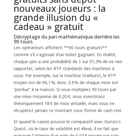
nouveaux joueurs : la
grande illusion du «
cadeau » gratuit
Décryptage du pari mathématique derrière les
90 tours
Les opérateurs affichent **90 tours gratuits**
comme s’il s’agissait d’un ticket gagnant. En réalité,
chaque spin a une probabilité de 1 sur 97,3% de ne rien
rapporter, selon les RTP standards des machines à
sous. Par exemple, sur la machine Starburst, le RTP
moyen est de 96,1 %; donc 3,9 % de chaque mise est
“perdue” à la maison. Si vous multipliez 90 tours par
une mise moyenne de 0,20 €, vous investissez
théoriquement 18 € de mise virtuelle, mais vous ne
récupérez jamais ce montant sous forme de cash réel.
Et quand le casino pousse le comparatif avec Gonzo’s
Quest, où le taux de volatilité est élevé, il ne fait que
masquer l’attente d’un gain de 0,03 € moyen par spin.