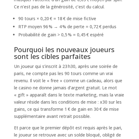
Ce n’est pas de la générosité, c’est du calcul.
90 tours × 0,20 € = 18 € de mise fictive
RTP moyen 96 % → 4 % de perte = 0,72 € perdus
Probabilité de gain > 0,5 % = 0,45 € espéré
Pourquoi les nouveaux joueurs
sont les cibles parfaites
Un joueur qui s’inscrit à 23 h30, après une soirée de
paris, ne compte pas les 90 tours comme un vrai
revenu. Il voit le « free » comme un cadeau, alors que
le casino ne donne jamais d’argent gratuit. Le mot
« gift » apparaît dans le texte marketing, mais la vraie
valeur réside dans les conditions de mise : x30 sur les
gains, ce qui transforme 1 € de gain en 30 € de mise
supplémentaire avant retrait possible.
Et parce que le premier dépôt est requis après le pari,
le joueur se retrouve avec un solde bloqué, obligé de