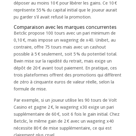
déposer au moins 10 € pour libérer les gains. Ce 10 €
représente 55 % du capital initial que le joueur aurait
pu garder s’il avait refusé la promotion.
Comparaison avec les marques concurrentes
Betclic propose 100 tours avec un pari minimum de
0,10 €, mais impose un wagering de x40. Unibet, au
contraire, offre 75 tours mais avec un cashout
possible à 5 € seulement, soit 5 % du potentiel total.
Bwin mise sur la rapidité du retrait, mais exige un
dépôt de 20 € avant tout paiement. En pratique, ces
trois plateformes offrent des promotions qui diffèrent
de zéro à cinquante euros de valeur réelle, selon la
formule de mise.
Par exemple, si un joueur utilise les 90 tours de Volt
Casino et gagne 2 €, le wagering x30 exige un pari
supplémentaire de 60 €, soit 6 fois le gain initial. Chez
Betclic, le même gain de 2 € avec un wagering x40
nécessite 80 € de mise supplémentaire, ce qui est
clairement plus cruel.