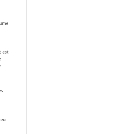
olume
t est
e
r
és
ueur