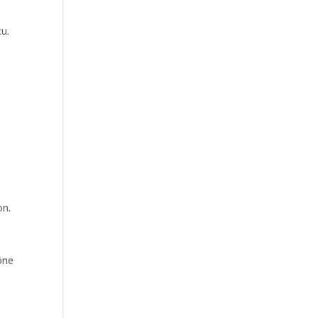
çu.
on.
cône