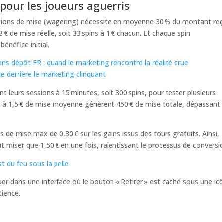
pour les joueurs aguerris
nditions de mise (wagering) nécessite en moyenne 30 % du montant re
3 € de mise réelle, soit 33 spins à 1 € chacun. Et chaque spin
énéfice initial.
ans dépôt FR : quand le marketing rencontre la réalité crue
rue derrière le marketing clinquant
ent leurs sessions à 15 minutes, soit 300 spins, pour tester plusieurs
s à 1,5 € de mise moyenne génèrent 450 € de mise totale, dépassant
de mise max de 0,30 € sur les gains issus des tours gratuits. Ainsi,
ut miser que 1,50 € en une fois, ralentissant le processus de conversi
t du feu sous la pelle
iguer dans une interface où le bouton « Retirer » est caché sous une i
tience.