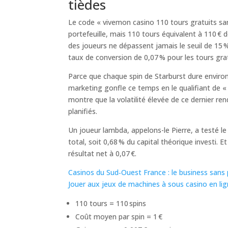
tièdes
Le code « vivemon casino 110 tours gratuits sa
portefeuille, mais 110 tours équivalent à 110 € 
des joueurs ne dépassent jamais le seuil de 15 % 
taux de conversion de 0,07 % pour les tours grat
Parce que chaque spin de Starburst dure environ
marketing gonfle ce temps en le qualifiant de
montre que la volatilité élevée de ce dernier re
planifiés.
Un joueur lambda, appelons-le Pierre, a testé le 
total, soit 0,68 % du capital théorique investi. 
résultat net à 0,07 €.
Casinos du Sud‑Ouest France : le business sans p
Jouer aux jeux de machines à sous casino en lign
110 tours = 110 spins
Coût moyen par spin = 1 €