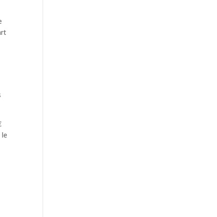
e
art
s
€
 le