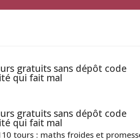
urs gratuits sans dépôt code
ité qui fait mal
urs gratuits sans dépôt code
ité qui fait mal
10 tours : maths froides et promess