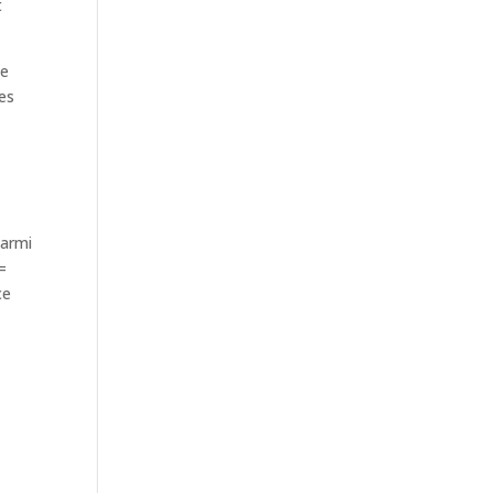
t
ne
des
parmi
=
ce