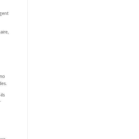
rgent
aire,
ino
des.
ils
r