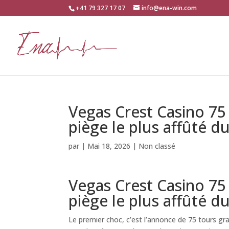
+41 79 327 17 07
info@ena-win.com
Vegas Crest Casino 75 
piège le plus affûté d
par
|
Mai 18, 2026
| Non classé
Vegas Crest Casino 75 
piège le plus affûté d
Le premier choc, c’est l’annonce de 75 tours gr