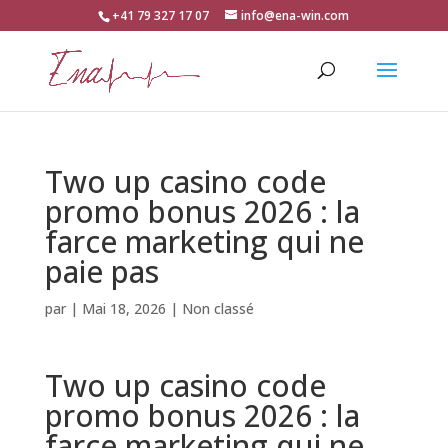
+41 79 327 17 07
info@ena-win.com
Two up casino code
promo bonus 2026 : la
farce marketing qui ne
paie pas
par
|
Mai 18, 2026
| Non classé
Two up casino code
promo bonus 2026 : la
farce marketing qui ne