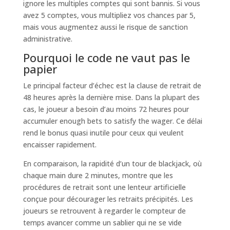
ignore les multiples comptes qui sont bannis. Si vous
avez 5 comptes, vous multipliez vos chances par 5,
mais vous augmentez aussi le risque de sanction
administrative.
Pourquoi le code ne vaut pas le
papier
Le principal facteur d’échec est la clause de retrait de
48 heures après la dernière mise. Dans la plupart des
cas, le joueur a besoin d’au moins 72 heures pour
accumuler enough bets to satisfy the wager. Ce délai
rend le bonus quasi inutile pour ceux qui veulent
encaisser rapidement.
En comparaison, la rapidité d’un tour de blackjack, où
chaque main dure 2 minutes, montre que les
procédures de retrait sont une lenteur artificielle
conçue pour décourager les retraits précipités. Les
joueurs se retrouvent à regarder le compteur de
temps avancer comme un sablier qui ne se vide