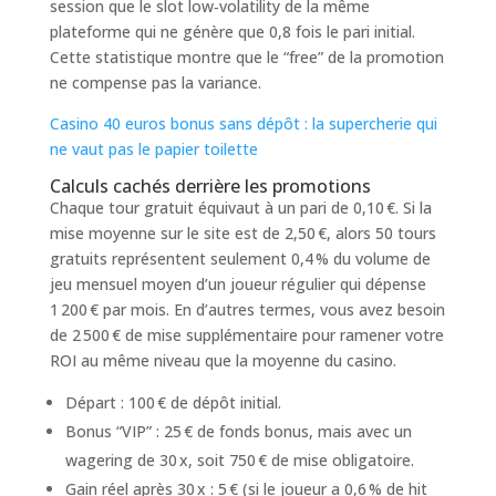
session que le slot low‑volatility de la même
plateforme qui ne génère que 0,8 fois le pari initial.
Cette statistique montre que le “free” de la promotion
ne compense pas la variance.
Casino 40 euros bonus sans dépôt : la supercherie qui
ne vaut pas le papier toilette
Calculs cachés derrière les promotions
Chaque tour gratuit équivaut à un pari de 0,10 €. Si la
mise moyenne sur le site est de 2,50 €, alors 50 tours
gratuits représentent seulement 0,4 % du volume de
jeu mensuel moyen d’un joueur régulier qui dépense
1 200 € par mois. En d’autres termes, vous avez besoin
de 2 500 € de mise supplémentaire pour ramener votre
ROI au même niveau que la moyenne du casino.
Départ : 100 € de dépôt initial.
Bonus “VIP” : 25 € de fonds bonus, mais avec un
wagering de 30 x, soit 750 € de mise obligatoire.
Gain réel après 30 x : 5 € (si le joueur a 0,6 % de hit