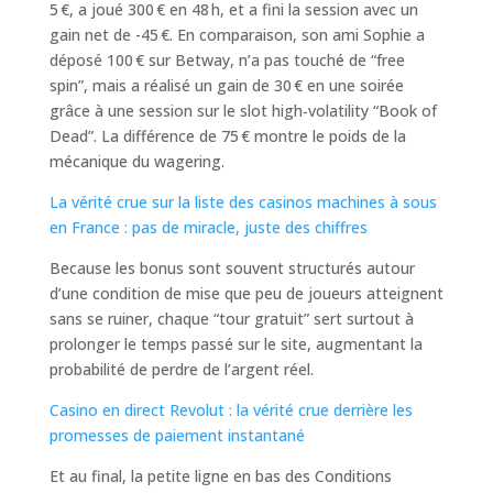
5 €, a joué 300 € en 48 h, et a fini la session avec un
gain net de -45 €. En comparaison, son ami Sophie a
déposé 100 € sur Betway, n’a pas touché de “free
spin”, mais a réalisé un gain de 30 € en une soirée
grâce à une session sur le slot high‑volatility “Book of
Dead”. La différence de 75 € montre le poids de la
mécanique du wagering.
La vérité crue sur la liste des casinos machines à sous
en France : pas de miracle, juste des chiffres
Because les bonus sont souvent structurés autour
d’une condition de mise que peu de joueurs atteignent
sans se ruiner, chaque “tour gratuit” sert surtout à
prolonger le temps passé sur le site, augmentant la
probabilité de perdre de l’argent réel.
Casino en direct Revolut : la vérité crue derrière les
promesses de paiement instantané
Et au final, la petite ligne en bas des Conditions