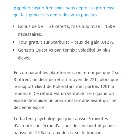
ggpoker casino free spins sans depot : la promesse
qui fait grincer les dents des vrais parieurs
Bonus de 5 € = 5 € offerts, mais 30x mise = 150 €
nécessaires.
Tour gratuit sur Starburst = taux de gain 0,12 %.
Gonzo’s Quest vs pari tennis : volatilité 3× plus
élevée.
En comparant les plateformes, on remarque que 2 sur
3 offrent un délai de retrait moyen de 72 h, alors que
le support client de PokerStars met parfois 120 h à
répondre. Ce retard est un véritable frein quand on
essaie de liquider un bonus instantané avant qu’il ne
devienne expiré.
Le facteur psychologique joue aussi : 3 minutes
d’attente sur l’écran d’accueil déclenchent déjà une
hausse de 15 % du taux de clic sur le bouton