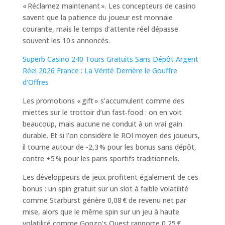
« Réclamez maintenant ». Les concepteurs de casino
savent que la patience du joueur est monnaie
courante, mais le temps d’attente réel dépasse
souvent les 10 s annoncés.
Superb Casino 240 Tours Gratuits Sans Dépôt Argent
Réel 2026 France : La Vérité Derrière le Gouffre
d’Offres
Les promotions « gift » s’accumulent comme des
miettes sur le trottoir d’un fast‑food : on en voit
beaucoup, mais aucune ne conduit à un vrai gain
durable. Et si l’on considère le ROI moyen des joueurs,
il tourne autour de -2,3 % pour les bonus sans dépôt,
contre +5 % pour les paris sportifs traditionnels.
Les développeurs de jeux profitent également de ces
bonus : un spin gratuit sur un slot à faible volatilité
comme Starburst génère 0,08 € de revenu net par
mise, alors que le même spin sur un jeu à haute
volatilité comme Gonzo’s Quest rapporte 0,25 €.