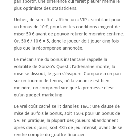
pari sportif, une différence qui ferait pleurer même le
plus optimiste des statisticiens.
Unibet, de son côté, affiche un « VIP » scintillant pour
un bonus de 10 €, pourtant les conditions exigent de
miser 50 € avant de pouvoir retirer le moindre centime.
Or, 50 € / 10 € = 5, donc le joueur doit jouer cinq fois
plus que la récompense annoncée.
Le mécanisme du bonus instantané rappelle la
volatilité de Gonzo’s Quest : l’adrénaline monte, la
mise se dissout, le gain s’évapore. Comparé à un pari
sur un tournoi de tennis, où la variance est bien
moindre, on comprend vite que la promesse n’est
qu’un gadget marketing.
Le vrai coût caché se lit dans les T&C : une clause de
mise de 30 fois le bonus, soit 150 € pour un bonus de
5 €. En pratique, la plupart des joueurs abandonnent
après deux jours, soit 48 h de jeu intensif, avant de se
rendre compte du gouffre financier.