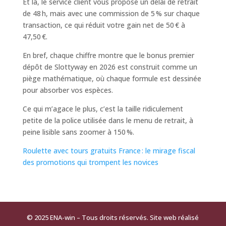
Et là, le service client vous propose un délai de retrait
de 48 h, mais avec une commission de 5 % sur chaque
transaction, ce qui réduit votre gain net de 50 € à
47,50 €.
En bref, chaque chiffre montre que le bonus premier
dépôt de Slottyway en 2026 est construit comme un
piège mathématique, où chaque formule est dessinée
pour absorber vos espèces.
Ce qui m’agace le plus, c’est la taille ridiculement
petite de la police utilisée dans le menu de retrait, à
peine lisible sans zoomer à 150 %.
Roulette avec tours gratuits France : le mirage fiscal
des promotions qui trompent les novices
© 2025 ENA-win – Tous droits réservés. Site web réalisé