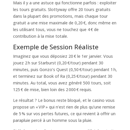
Mais il y a une astuce qui fonctionne parfois : exploiter
les tours gratuits. Slottyway offre 20 tours gratuits
dans la plupart des promotions, mais chaque tour
gratuit a une mise maximale de 0,20 €, donc même en
les utilisant tous, vous ne touchez que 4 € de
contribution à la mise totale.
Exemple de Session Réaliste
Imaginez que vous déposiez 20 € le 1er janvier. Vous
jouez 2 h sur Starburst (0,20 €/tour) pendant 30
minutes, puis Gonzo’s Quest (0,50 €/tour) pendant 1 h,
et terminez sur Book of Ra (0,25 €/tour) pendant 30
minutes. Au total, vous avez généré 500 tours, soit
125 € de mise, bien loin des 2 000 € requis.
Le résultat ? Le bonus reste bloqué, et le casino vous
propose un « VIP » qui n’est rien de plus qu’une remise
de 5 % sur vos pertes futures, ce qui revient à offrir un
parapluie percé à un homme sous la pluie.