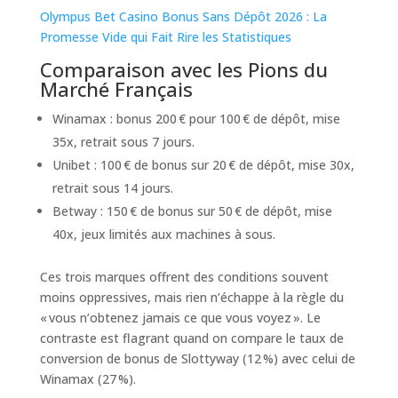
Olympus Bet Casino Bonus Sans Dépôt 2026 : La
Promesse Vide qui Fait Rire les Statistiques
Comparaison avec les Pions du
Marché Français
Winamax : bonus 200 € pour 100 € de dépôt, mise
35x, retrait sous 7 jours.
Unibet : 100 € de bonus sur 20 € de dépôt, mise 30x,
retrait sous 14 jours.
Betway : 150 € de bonus sur 50 € de dépôt, mise
40x, jeux limités aux machines à sous.
Ces trois marques offrent des conditions souvent
moins oppressives, mais rien n’échappe à la règle du
« vous n’obtenez jamais ce que vous voyez ». Le
contraste est flagrant quand on compare le taux de
conversion de bonus de Slottyway (12 %) avec celui de
Winamax (27 %).