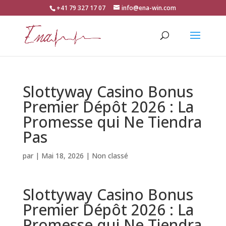
+41 79 327 17 07
info@ena-win.com
Slottyway Casino Bonus
Premier Dépôt 2026 : La
Promesse qui Ne Tiendra
Pas
par
|
Mai 18, 2026
| Non classé
Slottyway Casino Bonus
Premier Dépôt 2026 : La
Promesse qui Ne Tiendra