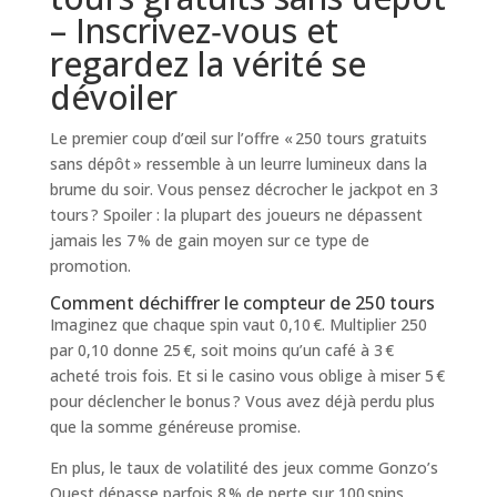
– Inscrivez‑vous et
regardez la vérité se
dévoiler
Le premier coup d’œil sur l’offre « 250 tours gratuits
sans dépôt » ressemble à un leurre lumineux dans la
brume du soir. Vous pensez décrocher le jackpot en 3
tours ? Spoiler : la plupart des joueurs ne dépassent
jamais les 7 % de gain moyen sur ce type de
promotion.
Comment déchiffrer le compteur de 250 tours
Imaginez que chaque spin vaut 0,10 €. Multiplier 250
par 0,10 donne 25 €, soit moins qu’un café à 3 €
acheté trois fois. Et si le casino vous oblige à miser 5 €
pour déclencher le bonus ? Vous avez déjà perdu plus
que la somme généreuse promise.
En plus, le taux de volatilité des jeux comme Gonzo’s
Quest dépasse parfois 8 % de perte sur 100 spins,