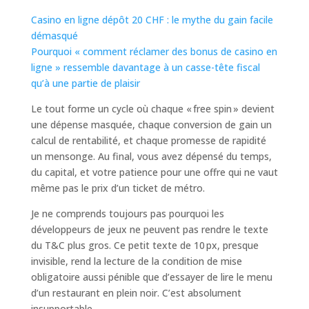
Casino en ligne dépôt 20 CHF : le mythe du gain facile
démasqué
Pourquoi « comment réclamer des bonus de casino en
ligne » ressemble davantage à un casse-tête fiscal
qu’à une partie de plaisir
Le tout forme un cycle où chaque « free spin » devient
une dépense masquée, chaque conversion de gain un
calcul de rentabilité, et chaque promesse de rapidité
un mensonge. Au final, vous avez dépensé du temps,
du capital, et votre patience pour une offre qui ne vaut
même pas le prix d’un ticket de métro.
Je ne comprends toujours pas pourquoi les
développeurs de jeux ne peuvent pas rendre le texte
du T&C plus gros. Ce petit texte de 10 px, presque
invisible, rend la lecture de la condition de mise
obligatoire aussi pénible que d’essayer de lire le menu
d’un restaurant en plein noir. C’est absolument
insupportable.