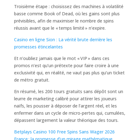
Troisième étape : choisissez des machines à volatilité
basse comme Book of Dead, où les gains sont plus
prévisibles, afin de maximiser le nombre de spins
réussis avant que le « temps limité » n’expire.
Casino en ligne Sion : La vérité brute derrière les
promesses étincelantes
Et n’oubliez jamais que le mot « VIP » dans ces
promos n’est qu’un prétexte pour faire croire à une
exclusivité qui, en réalité, ne vaut pas plus qu’un ticket
de métro gratuit.
En résumé, les 200 tours gratuits sans dépôt sont un
leurre de marketing calibré pour attirer les joueurs
naïfs, les pousser à déposer de l’argent réel, et les
enfermer dans un cycle de micro‑pertes qui, cumulées,
dépassent largement la valeur théorique des tours.
Betplays Casino 100 Free Spins Sans Wager 2026
France : la promesse d’un mirage mathématique