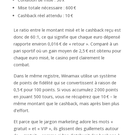
Mise totale nécessaire : 600 €
Cashback réel attendu : 10 €
Le ratio entre le montant misé et le cashback reçu est
donc de 60 :1, ce qui signifie que chaque euro dépensé
rapporte environ 0,016 € de « retour ». Comparé à un
pari sportif où un gain moyen de 2,5 € est obtenu pour
chaque euro misé, le casino perd clairement le
combat.
Dans le même registre, Winamax utilise un système
de points de fidélité qui se convertissent à raison de
0,5 € pour 100 points. Si vous accumulez 2 000 points
en jouant 500 tours, vous ne récupérez que 10 € – le
même montant que le cashback, mais après bien plus
d’effort.
Et parce que le jargon marketing adore les mots «
gratuit » et « VIP », ils glissent des guillemets autour