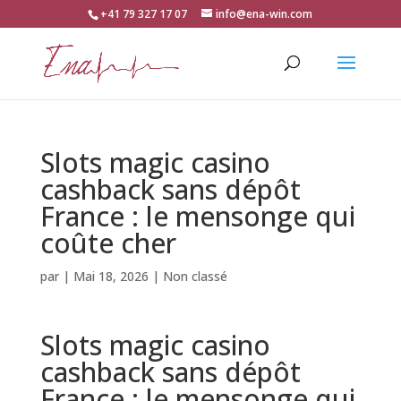
+41 79 327 17 07
info@ena-win.com
Slots magic casino
cashback sans dépôt
France : le mensonge qui
coûte cher
par
|
Mai 18, 2026
| Non classé
Slots magic casino
cashback sans dépôt
France : le mensonge qui