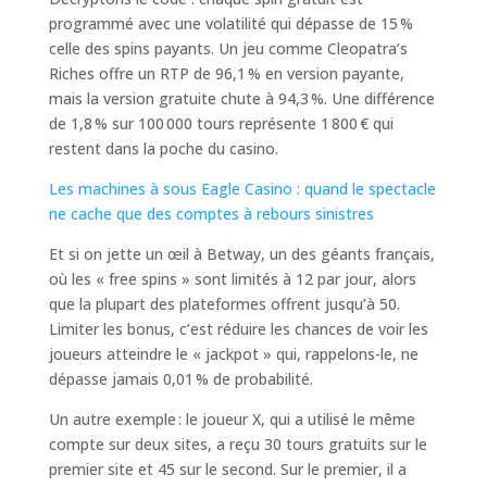
programmé avec une volatilité qui dépasse de 15 %
celle des spins payants. Un jeu comme Cleopatra’s
Riches offre un RTP de 96,1 % en version payante,
mais la version gratuite chute à 94,3 %. Une différence
de 1,8 % sur 100 000 tours représente 1 800 € qui
restent dans la poche du casino.
Les machines à sous Eagle Casino : quand le spectacle
ne cache que des comptes à rebours sinistres
Et si on jette un œil à Betway, un des géants français,
où les « free spins » sont limités à 12 par jour, alors
que la plupart des plateformes offrent jusqu’à 50.
Limiter les bonus, c’est réduire les chances de voir les
joueurs atteindre le « jackpot » qui, rappelons-le, ne
dépasse jamais 0,01 % de probabilité.
Un autre exemple : le joueur X, qui a utilisé le même
compte sur deux sites, a reçu 30 tours gratuits sur le
premier site et 45 sur le second. Sur le premier, il a