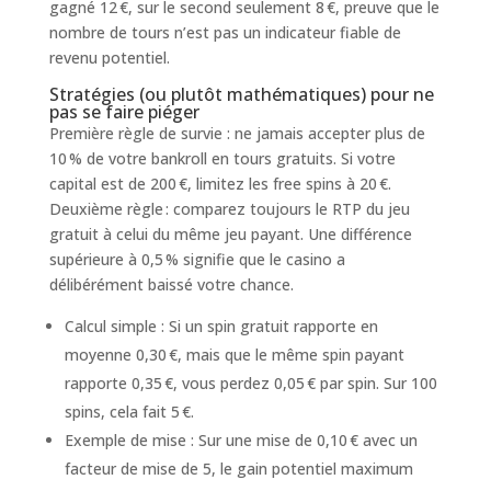
gagné 12 €, sur le second seulement 8 €, preuve que le
nombre de tours n’est pas un indicateur fiable de
revenu potentiel.
Stratégies (ou plutôt mathématiques) pour ne
pas se faire piéger
Première règle de survie : ne jamais accepter plus de
10 % de votre bankroll en tours gratuits. Si votre
capital est de 200 €, limitez les free spins à 20 €.
Deuxième règle : comparez toujours le RTP du jeu
gratuit à celui du même jeu payant. Une différence
supérieure à 0,5 % signifie que le casino a
délibérément baissé votre chance.
Calcul simple : Si un spin gratuit rapporte en
moyenne 0,30 €, mais que le même spin payant
rapporte 0,35 €, vous perdez 0,05 € par spin. Sur 100
spins, cela fait 5 €.
Exemple de mise : Sur une mise de 0,10 € avec un
facteur de mise de 5, le gain potentiel maximum