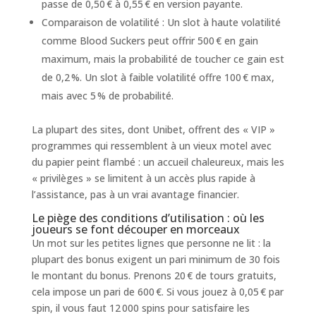
passe de 0,50 € à 0,55 € en version payante.
Comparaison de volatilité : Un slot à haute volatilité
comme Blood Suckers peut offrir 500 € en gain
maximum, mais la probabilité de toucher ce gain est
de 0,2 %. Un slot à faible volatilité offre 100 € max,
mais avec 5 % de probabilité.
La plupart des sites, dont Unibet, offrent des « VIP »
programmes qui ressemblent à un vieux motel avec
du papier peint flambé : un accueil chaleureux, mais les
« privilèges » se limitent à un accès plus rapide à
l’assistance, pas à un vrai avantage financier.
Le piège des conditions d’utilisation : où les
joueurs se font découper en morceaux
Un mot sur les petites lignes que personne ne lit : la
plupart des bonus exigent un pari minimum de 30 fois
le montant du bonus. Prenons 20 € de tours gratuits,
cela impose un pari de 600 €. Si vous jouez à 0,05 € par
spin, il vous faut 12 000 spins pour satisfaire les