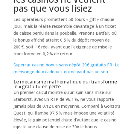
pas que vous lisiez
Les opérateurs promettent 50 tours « gift » chaque
jour, mais la réalité ressemble davantage à un ticket
de caisse perdu dans la poubelle. Prenons Betfair, où
le bonus affiché atteint 0,5 % du dépôt moyen de
200 €, soit 1 € réel, avant que l’exigence de mise le
transforme en 0,2 % de retour.
Supercat casino bonus sans dépôt 20€ gratuits FR : Le
mensonge du « cadeau » qui ne vaut pas un sou
Le mécanisme mathématique qui transforme
le « gratuit » en perte
Un premier calcul montre qu’un spin sans mise sur
Starburst, avec un RTP de 96,1 %, ne vous rapporte
jamais plus de 0,12 € en moyenne. Comparé à Gonzo’s
Quest, qui flambe 97,5 % mais impose une volatilité
élevée, le gain potentiel chute d’autant que le casino
injecte une clause de mise de 30x le bonus.