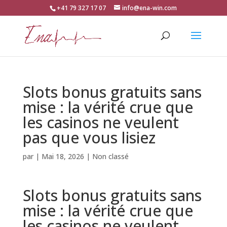
+41 79 327 17 07
info@ena-win.com
Slots bonus gratuits sans
mise : la vérité crue que
les casinos ne veulent
pas que vous lisiez
par
|
Mai 18, 2026
| Non classé
Slots bonus gratuits sans
mise : la vérité crue que
les casinos ne veulent