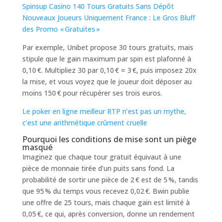
Spinsup Casino 140 Tours Gratuits Sans Dépôt
Nouveaux Joueurs Uniquement France : Le Gros Bluff
des Promo « Gratuites »
Par exemple, Unibet propose 30 tours gratuits, mais
stipule que le gain maximum par spin est plafonné à
0,10 €. Multipliez 30 par 0,10 € = 3 €, puis imposez 20x
la mise, et vous voyez que le joueur doit déposer au
moins 150 € pour récupérer ses trois euros.
Le poker en ligne meilleur RTP n’est pas un mythe,
c’est une arithmétique crûment cruelle
Pourquoi les conditions de mise sont un piège
masqué
Imaginez que chaque tour gratuit équivaut à une
pièce de monnaie tirée d’un puits sans fond. La
probabilité de sortir une pièce de 2 € est de 5 %, tandis
que 95 % du temps vous recevez 0,02 €. Bwin publie
une offre de 25 tours, mais chaque gain est limité à
0,05 €, ce qui, après conversion, donne un rendement