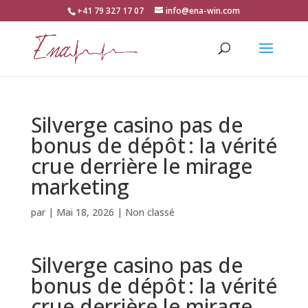
+41 79 327 17 07
info@ena-win.com
Silverge casino pas de
bonus de dépôt : la vérité
crue derrière le mirage
marketing
par
|
Mai 18, 2026
| Non classé
Silverge casino pas de
bonus de dépôt : la vérité
crue derrière le mirage