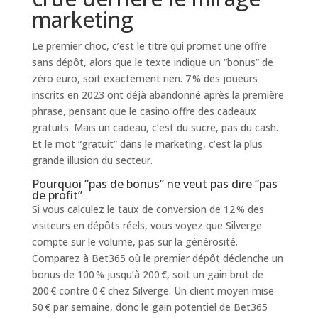
marketing
Le premier choc, c’est le titre qui promet une offre
sans dépôt, alors que le texte indique un “bonus” de
zéro euro, soit exactement rien. 7 % des joueurs
inscrits en 2023 ont déjà abandonné après la première
phrase, pensant que le casino offre des cadeaux
gratuits. Mais un cadeau, c’est du sucre, pas du cash.
Et le mot “gratuit” dans le marketing, c’est la plus
grande illusion du secteur.
Pourquoi “pas de bonus” ne veut pas dire “pas
de profit”
Si vous calculez le taux de conversion de 12 % des
visiteurs en dépôts réels, vous voyez que Silverge
compte sur le volume, pas sur la générosité.
Comparez à Bet365 où le premier dépôt déclenche un
bonus de 100 % jusqu’à 200 €, soit un gain brut de
200 € contre 0 € chez Silverge. Un client moyen mise
50 € par semaine, donc le gain potentiel de Bet365