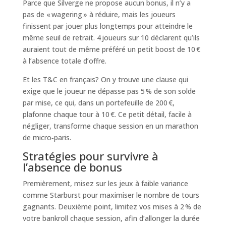
Parce que Silverge ne propose aucun bonus, il n’y a
pas de « wagering » à réduire, mais les joueurs
finissent par jouer plus longtemps pour atteindre le
même seuil de retrait. 4 joueurs sur 10 déclarent qu’ils
auraient tout de même préféré un petit boost de 10 €
à l’absence totale d’offre.
Et les T&C en français? On y trouve une clause qui
exige que le joueur ne dépasse pas 5 % de son solde
par mise, ce qui, dans un portefeuille de 200 €,
plafonne chaque tour à 10 €. Ce petit détail, facile à
négliger, transforme chaque session en un marathon
de micro‑paris.
Stratégies pour survivre à
l’absence de bonus
Premièrement, misez sur les jeux à faible variance
comme Starburst pour maximiser le nombre de tours
gagnants. Deuxième point, limitez vos mises à 2 % de
votre bankroll chaque session, afin d’allonger la durée