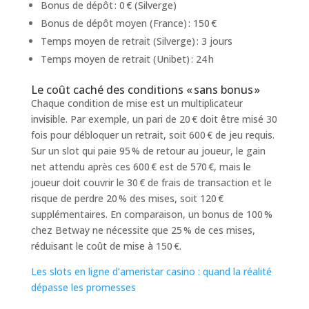
Bonus de dépôt : 0 € (Silverge)
Bonus de dépôt moyen (France) : 150 €
Temps moyen de retrait (Silverge) : 3 jours
Temps moyen de retrait (Unibet) : 24 h
Le coût caché des conditions « sans bonus »
Chaque condition de mise est un multiplicateur
invisible. Par exemple, un pari de 20 € doit être misé 30
fois pour débloquer un retrait, soit 600 € de jeu requis.
Sur un slot qui paie 95 % de retour au joueur, le gain
net attendu après ces 600 € est de 570 €, mais le
joueur doit couvrir le 30 € de frais de transaction et le
risque de perdre 20 % des mises, soit 120 €
supplémentaires. En comparaison, un bonus de 100 %
chez Betway ne nécessite que 25 % de ces mises,
réduisant le coût de mise à 150 €.
Les slots en ligne d’ameristar casino : quand la réalité
dépasse les promesses