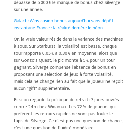
dépasse de 5 000 € le manque de bonus chez Silverge
sur une année.
GalacticWins casino bonus aujourd’hui sans dépôt
instantané France : la réalité derrière le néon
Or, la vraie valeur réside dans la variance des machines
à sous. Sur Starburst, la volatilité est basse, chaque
tour rapporte
0,05 € à 0,30 €
en moyenne, alors que
sur Gonzo’s Quest, le pic monte à 5 € pour un tour
gagnant. Silverge compense l’absence de bonus en
proposant une sélection de jeux à forte volatilité,
mais cela ne change rien au fait que le joueur ne reçoit
aucun “gift” supplémentaire.
Et si on regarde la politique de retrait : 3 jours ouvrés
contre 24 h chez Winamax. Les 72 % de joueurs qui
préfèrent les retraits rapides ne vont pas fouler le
tapis de Silverge. Ce n’est pas une question de chance,
c’est une question de fluidité monétaire.