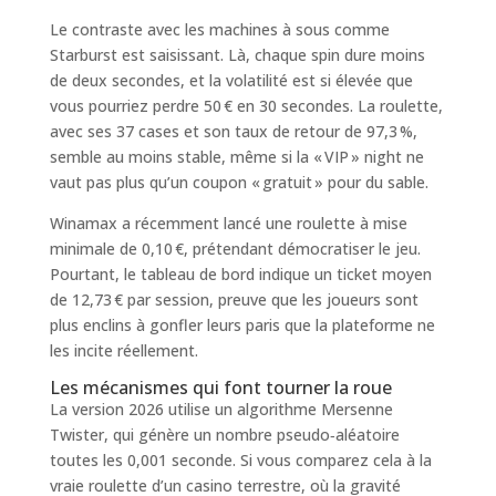
Le contraste avec les machines à sous comme
Starburst est saisissant. Là, chaque spin dure moins
de deux secondes, et la volatilité est si élevée que
vous pourriez perdre 50 € en 30 secondes. La roulette,
avec ses 37 cases et son taux de retour de 97,3 %,
semble au moins stable, même si la « VIP » night ne
vaut pas plus qu’un coupon « gratuit » pour du sable.
Winamax a récemment lancé une roulette à mise
minimale de 0,10 €, prétendant démocratiser le jeu.
Pourtant, le tableau de bord indique un ticket moyen
de 12,73 € par session, preuve que les joueurs sont
plus enclins à gonfler leurs paris que la plateforme ne
les incite réellement.
Les mécanismes qui font tourner la roue
La version 2026 utilise un algorithme Mersenne
Twister, qui génère un nombre pseudo‑aléatoire
toutes les 0,001 seconde. Si vous comparez cela à la
vraie roulette d’un casino terrestre, où la gravité