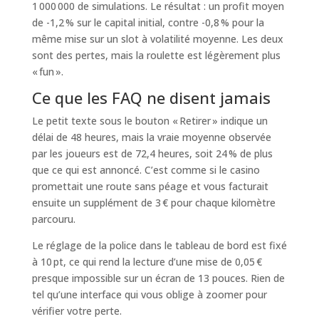
1 000 000 de simulations. Le résultat : un profit moyen
de -1,2 % sur le capital initial, contre -0,8 % pour la
même mise sur un slot à volatilité moyenne. Les deux
sont des pertes, mais la roulette est légèrement plus
« fun ».
Ce que les FAQ ne disent jamais
Le petit texte sous le bouton « Retirer » indique un
délai de 48 heures, mais la vraie moyenne observée
par les joueurs est de 72,4 heures, soit 24 % de plus
que ce qui est annoncé. C’est comme si le casino
promettait une route sans péage et vous facturait
ensuite un supplément de 3 € pour chaque kilomètre
parcouru.
Le réglage de la police dans le tableau de bord est fixé
à 10 pt, ce qui rend la lecture d’une mise de 0,05 €
presque impossible sur un écran de 13 pouces. Rien de
tel qu’une interface qui vous oblige à zoomer pour
vérifier votre perte.