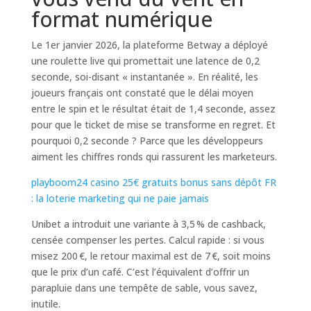
format numérique
Le 1er janvier 2026, la plateforme Betway a déployé
une roulette live qui promettait une latence de 0,2
seconde, soi-disant « instantanée ». En réalité, les
joueurs français ont constaté que le délai moyen
entre le spin et le résultat était de 1,4 seconde, assez
pour que le ticket de mise se transforme en regret. Et
pourquoi 0,2 seconde ? Parce que les développeurs
aiment les chiffres ronds qui rassurent les marketeurs.
playboom24 casino 25€ gratuits bonus sans dépôt FR
: la loterie marketing qui ne paie jamais
Unibet a introduit une variante à 3,5 % de cashback,
censée compenser les pertes. Calcul rapide : si vous
misez 200 €, le retour maximal est de 7 €, soit moins
que le prix d’un café. C’est l’équivalent d’offrir un
parapluie dans une tempête de sable, vous savez,
inutile.