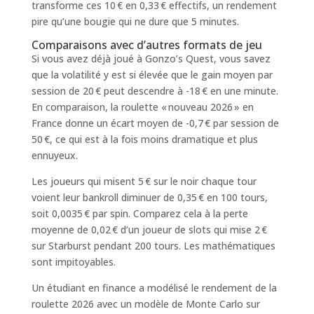
transforme ces 10 € en 0,33 € effectifs, un rendement
pire qu’une bougie qui ne dure que 5 minutes.
Comparaisons avec d’autres formats de jeu
Si vous avez déjà joué à Gonzo’s Quest, vous savez
que la volatilité y est si élevée que le gain moyen par
session de 20 € peut descendre à -18 € en une minute.
En comparaison, la roulette « nouveau 2026 » en
France donne un écart moyen de -0,7 € par session de
50 €, ce qui est à la fois moins dramatique et plus
ennuyeux.
Les joueurs qui misent 5 € sur le noir chaque tour
voient leur bankroll diminuer de 0,35 € en 100 tours,
soit 0,0035 € par spin. Comparez cela à la perte
moyenne de 0,02 € d’un joueur de slots qui mise 2 €
sur Starburst pendant 200 tours. Les mathématiques
sont impitoyables.
Un étudiant en finance a modélisé le rendement de la
roulette 2026 avec un modèle de Monte Carlo sur