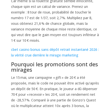
Car même si la roulette gratuite semble innocente,
chaque spin est un calcul de variance. Prenez un
exemple : 8 tour de roue, probabilité de toucher le
numéro 17 est de 1/37, soit 2,7 %. Multipliez par 8,
vous obtenez 21,6 % de chance globale, mais la
variance moyenne de chaque mise reste identique, ce
qui veut dire que le gain moyen est toujours inférieur à
1 € sur 10 € misés.
cbet casino bonus sans dépôt retrait instantané 2026 :
la vérité crue derrière le mirage marketing
Pourquoi les promotions sont des
mirages
Le 15 mai, une campagne « gift » de 20 € a été
proposée, mais le code ne pouvait être activé qu’après
un dépôt de 50 €. En pratique, le joueur a dû dépenser
70 € pour « recevoir » les 20 €, soit un rendement net
de -28,57 %. Comparé à une partie de Gonzo’s Quest
où le multiplicateur atteint 10x après 3 bonus, la