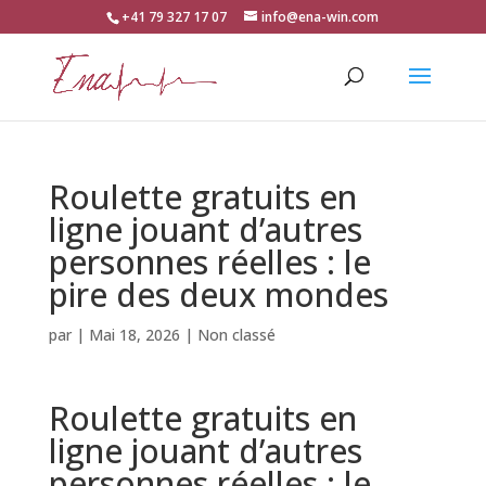
+41 79 327 17 07
info@ena-win.com
Roulette gratuits en
ligne jouant d’autres
personnes réelles : le
pire des deux mondes
par
|
Mai 18, 2026
| Non classé
Roulette gratuits en
ligne jouant d’autres
personnes réelles : le