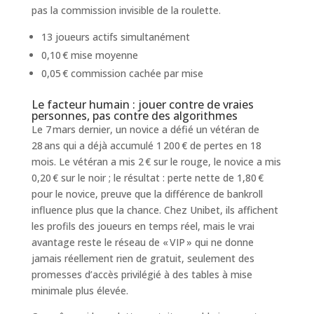
pas la commission invisible de la roulette.
13 joueurs actifs simultanément
0,10 € mise moyenne
0,05 € commission cachée par mise
Le facteur humain : jouer contre de vraies
personnes, pas contre des algorithmes
Le 7 mars dernier, un novice a défié un vétéran de
28 ans qui a déjà accumulé 1 200 € de pertes en 18
mois. Le vétéran a mis 2 € sur le rouge, le novice a mis
0,20 € sur le noir ; le résultat : perte nette de 1,80 €
pour le novice, preuve que la différence de bankroll
influence plus que la chance. Chez Unibet, ils affichent
les profils des joueurs en temps réel, mais le vrai
avantage reste le réseau de « VIP » qui ne donne
jamais réellement rien de gratuit, seulement des
promesses d’accès privilégié à des tables à mise
minimale plus élevée.