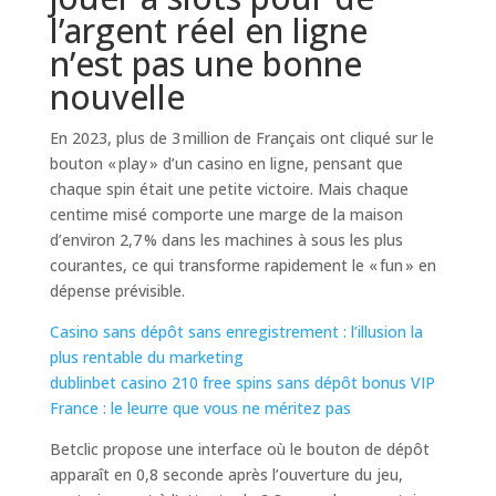
l’argent réel en ligne
n’est pas une bonne
nouvelle
En 2023, plus de 3 million de Français ont cliqué sur le
bouton « play » d’un casino en ligne, pensant que
chaque spin était une petite victoire. Mais chaque
centime misé comporte une marge de la maison
d’environ 2,7 % dans les machines à sous les plus
courantes, ce qui transforme rapidement le « fun » en
dépense prévisible.
Casino sans dépôt sans enregistrement : l’illusion la
plus rentable du marketing
dublinbet casino 210 free spins sans dépôt bonus VIP
France : le leurre que vous ne méritez pas
Betclic propose une interface où le bouton de dépôt
apparaît en 0,8 seconde après l’ouverture du jeu,