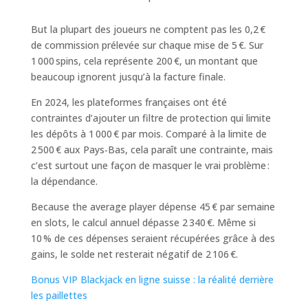
But la plupart des joueurs ne comptent pas les 0,2 €
de commission prélevée sur chaque mise de 5 €. Sur
1 000 spins, cela représente 200 €, un montant que
beaucoup ignorent jusqu’à la facture finale.
En 2024, les plateformes françaises ont été
contraintes d’ajouter un filtre de protection qui limite
les dépôts à 1 000 € par mois. Comparé à la limite de
2 500 € aux Pays‑Bas, cela paraît une contrainte, mais
c’est surtout une façon de masquer le vrai problème :
la dépendance.
Because the average player dépense 45 € par semaine
en slots, le calcul annuel dépasse 2 340 €. Même si
10 % de ces dépenses seraient récupérées grâce à des
gains, le solde net resterait négatif de 2 106 €.
Bonus VIP Blackjack en ligne suisse : la réalité derrière
les paillettes