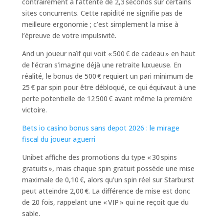
contrairement à l’attente de 2,3 seconds sur certains
sites concurrents. Cette rapidité ne signifie pas de
meilleure ergonomie ; c’est simplement la mise à
l’épreuve de votre impulsivité.
And un joueur naïf qui voit « 500 € de cadeau » en haut
de l’écran s’imagine déjà une retraite luxueuse. En
réalité, le bonus de 500 € requiert un pari minimum de
25 € par spin pour être débloqué, ce qui équivaut à une
perte potentielle de 12 500 € avant même la première
victoire.
Bets io casino bonus sans depot 2026 : le mirage
fiscal du joueur aguerri
Unibet affiche des promotions du type « 30 spins
gratuits », mais chaque spin gratuit possède une mise
maximale de 0,10 €, alors qu’un spin réel sur Starburst
peut atteindre 2,00 €. La différence de mise est donc
de 20 fois, rappelant une « VIP » qui ne reçoit que du
sable.