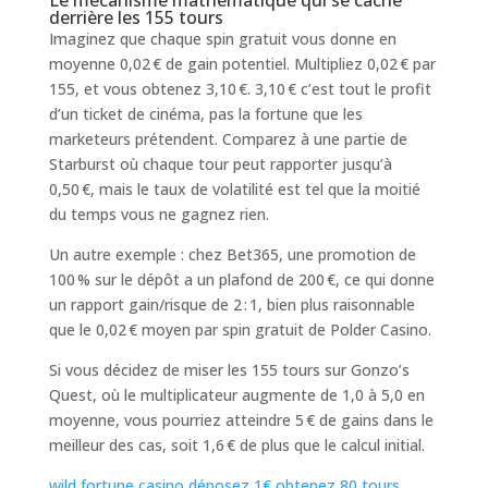
Le mécanisme mathématique qui se cache
derrière les 155 tours
Imaginez que chaque spin gratuit vous donne en
moyenne 0,02 € de gain potentiel. Multipliez 0,02 € par
155, et vous obtenez 3,10 €. 3,10 € c’est tout le profit
d’un ticket de cinéma, pas la fortune que les
marketeurs prétendent. Comparez à une partie de
Starburst où chaque tour peut rapporter jusqu’à
0,50 €, mais le taux de volatilité est tel que la moitié
du temps vous ne gagnez rien.
Un autre exemple : chez Bet365, une promotion de
100 % sur le dépôt a un plafond de 200 €, ce qui donne
un rapport gain/risque de 2 : 1, bien plus raisonnable
que le 0,02 € moyen par spin gratuit de Polder Casino.
Si vous décidez de miser les 155 tours sur Gonzo’s
Quest, où le multiplicateur augmente de 1,0 à 5,0 en
moyenne, vous pourriez atteindre 5 € de gains dans le
meilleur des cas, soit 1,6 € de plus que le calcul initial.
wild fortune casino déposez 1€ obtenez 80 tours