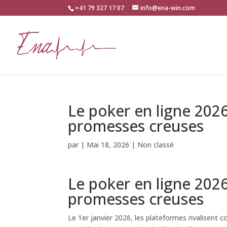
+41 79 327 17 07
info@ena-win.com
Le poker en ligne 2026
promesses creuses
par
|
Mai 18, 2026
| Non classé
Le poker en ligne 2026
promesses creuses
Le 1er janvier 2026, les plateformes rivalise