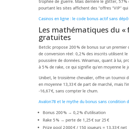
trophée de guerre. Mais derrière le glitter, 57 %
pourtant les sites affichent des “offres “VIP” qui 
Casinos en ligne : le code bonus actif sans dépôt
Les mathématiques du « f
gratuites
Betclic propose 200 % de bonus sur un premier d
de conversion réel : 0,2 % des inscrits utilisent 
poussière de données. Winamax, quant à lui, pro
à 5 % de rake, ce qui signifie qu’en moyenne le
Unibet, le troisième chevalier, offre un tournoi 
en moyenne 13,33 € de part de marché, mais l’in
-16,67 €, sans compter le churn.
Avalon78 et le mythe du bonus sans condition de 
Bonus 200 % → 0,2 % d’utilisation
Rake 5 % → perte de 1,25 € sur 25 €
Prize pool 2 000 € / 150 joueurs = 13,33 € net