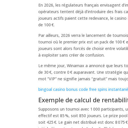
En 2026, les régulateurs français envisagent d’
opérateurs tentent déjà d’introduire des frais 
joueurs actifs paient cette redevance, le casin
de 100 €.
Par ailleurs, 2026 verra le lancement de tournoi
tournoi où le premier prix est un pack de 100 € 
joueurs sont alors forcés de choisir entre volat
à exploiter sans créer de confusion.
Le même jour, Winamax a annoncé que leurs tou
de 30 €, contre 0 € auparavant. Une stratégie q
mot “VIP” ne signifie jamais “gratuit” mais tou
bingoal casino bonus code free spins instantané :
Exemple de calcul de rentabil
Supposons un tournoi avec 1 000 participants, un
effectif est 85 %, soit 850 joueurs. Le prize pool
soit 425 €. Le gain net distribué est donc 8 075 