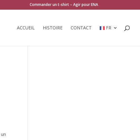
Commander un t-shirt – Agir pour ENA
ACCUEIL
HISTOIRE
CONTACT
FR
 un