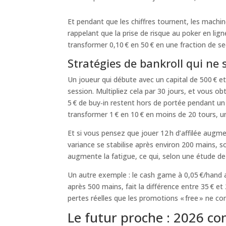
Et pendant que les chiffres tournent, les mach
rappelant que la prise de risque au poker en lign
transformer 0,10 € en 50 € en une fraction de s
Stratégies de bankroll qui ne
Un joueur qui débute avec un capital de 500 € et 
session. Multipliez cela par 30 jours, et vous o
5 € de buy‑in restent hors de portée pendant un
transformer 1 € en 10 € en moins de 20 tours, un
Et si vous pensez que jouer 12 h d’affilée augm
variance se stabilise après environ 200 mains, s
augmente la fatigue, ce qui, selon une étude de 
Un autre exemple : le cash game à 0,05 €/hand ave
après 500 mains, fait la différence entre 35 € e
pertes réelles que les promotions « free » ne c
Le futur proche : 2026 c