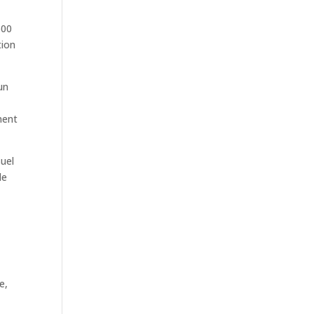
500
tion
un
s
nent
uel
le
e,