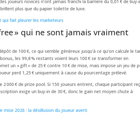
 des joueurs novices n’ont jamais franchi la barrière du 0,01 € de buy‑i
brillent plus que du papier toilette de luxe.
 qui fait pleurer les marketeurs
ree » qui ne sont jamais vraiment
épôt de 100 €, ce qui semble généreux jusqu’à ce qu’on calcule le t
le bonus, les 99,8 % restants voient leurs 100 € se transformer en
met un « gift » de 25 € contre 10 € de mise, mais impose un jeu de 
 joueur perd 1,25 € uniquement à cause du pourcentage prélevé.
de 2 000 € de prize pool. Si 150 joueurs entrent, chaque participant re
scription exige un buy‑in de 30 €, donc le gain net moyen chute à
mise 2026 : la désillusion du joueur averti