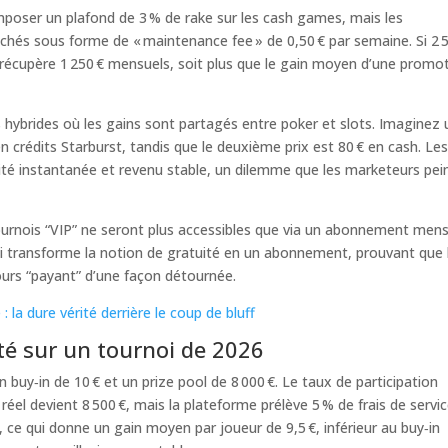
imposer un plafond de 3 % de rake sur les cash games, mais les
cachés sous forme de « maintenance fee » de 0,50 € par semaine. Si 2 
o récupère 1 250 € mensuels, soit plus que le gain moyen d’une promo
s hybrides où les gains sont partagés entre poker et slots. Imaginez 
en crédits Starburst, tandis que le deuxième prix est 80 € en cash. Le
ilité instantanée et revenu stable, un dilemme que les marketeurs pei
rnois “VIP” ne seront plus accessibles que via un abonnement mens
ui transforme la notion de gratuité en un abonnement, prouvant que 
jours “payant” d’une façon détournée.
 la dure vérité derrière le coup de bluff
ité sur un tournoi de 2026
 buy‑in de 10 € et un prize pool de 8 000 €. Le taux de participation
 réel devient 8 500 €, mais la plateforme prélève 5 % de frais de servic
€, ce qui donne un gain moyen par joueur de 9,5 €, inférieur au buy‑in