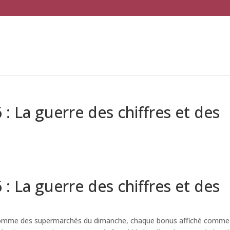
 : La guerre des chiffres et des
 : La guerre des chiffres et des
nt comme des supermarchés du dimanche, chaque bonus affiché comme