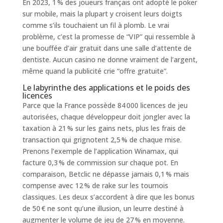
En 2023, 1 % des joueurs français ont adopté le poker
sur mobile, mais la plupart y croisent leurs doigts
comme s’ils touchaient un fil à plomb. Le vrai
problème, c’est la promesse de “VIP” qui ressemble à
une bouffée d’air gratuit dans une salle d’attente de
dentiste. Aucun casino ne donne vraiment de l’argent,
même quand la publicité crie “offre gratuite”.
Le labyrinthe des applications et le poids des
licences
Parce que la France possède 84 000 licences de jeu
autorisées, chaque développeur doit jongler avec la
taxation à 21 % sur les gains nets, plus les frais de
transaction qui grignotent 2,5 % de chaque mise.
Prenons l’exemple de l’application Winamax, qui
facture 0,3 % de commission sur chaque pot. En
comparaison, Betclic ne dépasse jamais 0,1 % mais
compense avec 12 % de rake sur les tournois
classiques. Les deux s’accordent à dire que les bonus
de 50 € ne sont qu’une illusion, un leurre destiné à
augmenter le volume de jeu de 27 % en moyenne.