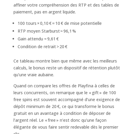
affiner votre compréhension des RTP et des tables de
paiement, pas en argent liquide.
100 tours × 0,10 € = 10 € de mise potentielle
RTP moyen Starburst ≈ 96,1 %
Gain attendu ≈ 9,61 €
Condition de retrait > 20 €
Ce tableau montre bien que même avec les meilleurs
calculs, le bonus reste un dispositif de rétention plutôt
qu’une vraie aubaine.
Quand on compare les offres de Playfina à celles de
leurs concurrents, on remarque que le « gift » de 100
free spins est souvent accompagné d’une exigence de
dépôt minimum de 20 €, ce qui transforme le bonus
gratuit en un avantage à condition de déposer de
l’argent réel. Le « free » n’est donc qu’une façon
élégante de vous faire sentir redevable dès le premier
clic.