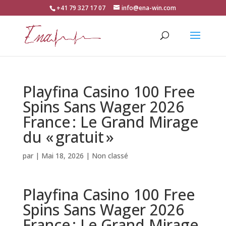
+41 79 327 17 07
info@ena-win.com
Playfina Casino 100 Free
Spins Sans Wager 2026
France : Le Grand Mirage
du « gratuit »
par
|
Mai 18, 2026
| Non classé
Playfina Casino 100 Free
Spins Sans Wager 2026
France : Le Grand Mirage