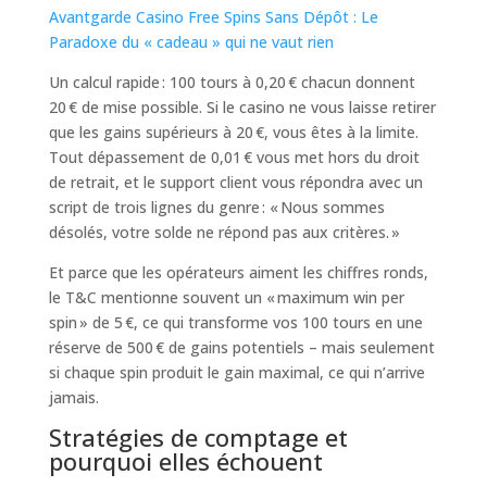
Avantgarde Casino Free Spins Sans Dépôt : Le
Paradoxe du « cadeau » qui ne vaut rien
Un calcul rapide : 100 tours à 0,20 € chacun donnent
20 € de mise possible. Si le casino ne vous laisse retirer
que les gains supérieurs à 20 €, vous êtes à la limite.
Tout dépassement de 0,01 € vous met hors du droit
de retrait, et le support client vous répondra avec un
script de trois lignes du genre : « Nous sommes
désolés, votre solde ne répond pas aux critères. »
Et parce que les opérateurs aiment les chiffres ronds,
le T&C mentionne souvent un « maximum win per
spin » de 5 €, ce qui transforme vos 100 tours en une
réserve de 500 € de gains potentiels – mais seulement
si chaque spin produit le gain maximal, ce qui n’arrive
jamais.
Stratégies de comptage et
pourquoi elles échouent