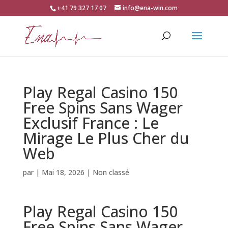
+41 79 327 17 07
info@ena-win.com
Play Regal Casino 150
Free Spins Sans Wager
Exclusif France : Le
Mirage Le Plus Cher du
Web
par
|
Mai 18, 2026
| Non classé
Play Regal Casino 150
Free Spins Sans Wager