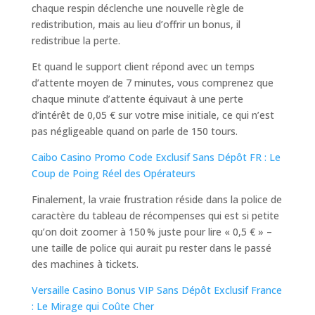
chaque respin déclenche une nouvelle règle de
redistribution, mais au lieu d’offrir un bonus, il
redistribue la perte.
Et quand le support client répond avec un temps
d’attente moyen de 7 minutes, vous comprenez que
chaque minute d’attente équivaut à une perte
d’intérêt de 0,05 € sur votre mise initiale, ce qui n’est
pas négligeable quand on parle de 150 tours.
Caibo Casino Promo Code Exclusif Sans Dépôt FR : Le
Coup de Poing Réel des Opérateurs
Finalement, la vraie frustration réside dans la police de
caractère du tableau de récompenses qui est si petite
qu’on doit zoomer à 150 % juste pour lire « 0,5 € » –
une taille de police qui aurait pu rester dans le passé
des machines à tickets.
Versaille Casino Bonus VIP Sans Dépôt Exclusif France
: Le Mirage qui Coûte Cher