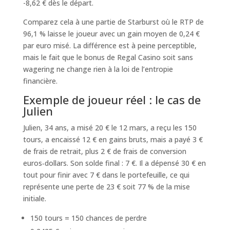
-8,62 € dès le départ.
Comparez cela à une partie de Starburst où le RTP de
96,1 % laisse le joueur avec un gain moyen de 0,24 €
par euro misé. La différence est à peine perceptible,
mais le fait que le bonus de Regal Casino soit sans
wagering ne change rien à la loi de l’entropie
financière.
Exemple de joueur réel : le cas de
Julien
Julien, 34 ans, a misé 20 € le 12 mars, a reçu les 150
tours, a encaissé 12 € en gains bruts, mais a payé 3 €
de frais de retrait, plus 2 € de frais de conversion
euros‑dollars. Son solde final : 7 €. Il a dépensé 30 € en
tout pour finir avec 7 € dans le portefeuille, ce qui
représente une perte de 23 € soit 77 % de la mise
initiale.
150 tours = 150 chances de perdre