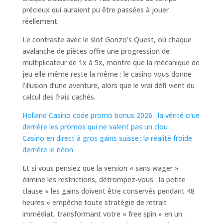
précieux qui auraient pu être passées à jouer
réellement.
Le contraste avec le slot Gonzo’s Quest, où chaque
avalanche de pièces offre une progression de
multiplicateur de 1x à 5x, montre que la mécanique de
jeu elle‑même reste la même : le casino vous donne
l’illusion d’une aventure, alors que le vrai défi vient du
calcul des frais cachés.
Holland Casino code promo bonus 2026 : la vérité crue
derrière les promos qui ne valent pas un clou
Casino en direct à gros gains suisse : la réalité froide
derrière le néon
Et si vous pensiez que la version « sans wager »
élimine les restrictions, détrompez‑vous : la petite
clause « les gains doivent être conservés pendant 48
heures » empêche toute stratégie de retrait
immédiat, transformant votre « free spin » en un