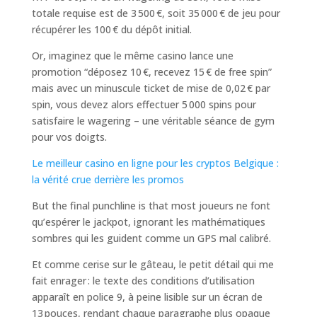
totale requise est de 3 500 €, soit 35 000 € de jeu pour
récupérer les 100 € du dépôt initial.
Or, imaginez que le même casino lance une
promotion “déposez 10 €, recevez 15 € de free spin”
mais avec un minuscule ticket de mise de 0,02 € par
spin, vous devez alors effectuer 5 000 spins pour
satisfaire le wagering – une véritable séance de gym
pour vos doigts.
Le meilleur casino en ligne pour les cryptos Belgique :
la vérité crue derrière les promos
But the final punchline is that most joueurs ne font
qu’espérer le jackpot, ignorant les mathématiques
sombres qui les guident comme un GPS mal calibré.
Et comme cerise sur le gâteau, le petit détail qui me
fait enrager : le texte des conditions d’utilisation
apparaît en police 9, à peine lisible sur un écran de
13 pouces, rendant chaque paragraphe plus opaque