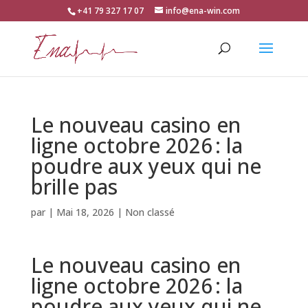
+41 79 327 17 07
info@ena-win.com
Le nouveau casino en
ligne octobre 2026 : la
poudre aux yeux qui ne
brille pas
par
|
Mai 18, 2026
| Non classé
Le nouveau casino en
ligne octobre 2026 : la
poudre aux yeux qui ne