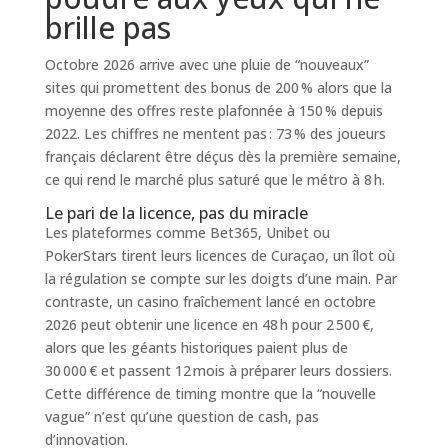
brille pas
Octobre 2026 arrive avec une pluie de “nouveaux”
sites qui promettent des bonus de 200 % alors que la
moyenne des offres reste plafonnée à 150 % depuis
2022. Les chiffres ne mentent pas : 73 % des joueurs
français déclarent être déçus dès la première semaine,
ce qui rend le marché plus saturé que le métro à 8 h.
Le pari de la licence, pas du miracle
Les plateformes comme Bet365, Unibet ou
PokerStars tirent leurs licences de Curaçao, un îlot où
la régulation se compte sur les doigts d’une main. Par
contraste, un casino fraîchement lancé en octobre
2026 peut obtenir une licence en 48 h pour 2 500 €,
alors que les géants historiques paient plus de
30 000 € et passent 12 mois à préparer leurs dossiers.
Cette différence de timing montre que la “nouvelle
vague” n’est qu’une question de cash, pas
d’innovation.