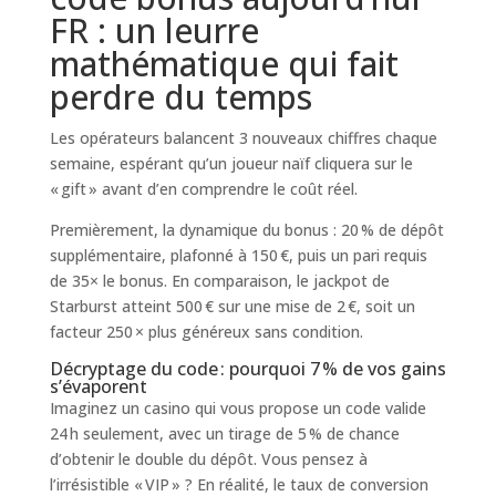
FR : un leurre
mathématique qui fait
perdre du temps
Les opérateurs balancent 3 nouveaux chiffres chaque
semaine, espérant qu’un joueur naïf cliquera sur le
« gift » avant d’en comprendre le coût réel.
Premièrement, la dynamique du bonus : 20 % de dépôt
supplémentaire, plafonné à 150 €, puis un pari requis
de 35× le bonus. En comparaison, le jackpot de
Starburst atteint 500 € sur une mise de 2 €, soit un
facteur 250 × plus généreux sans condition.
Décryptage du code : pourquoi 7 % de vos gains
s’évaporent
Imaginez un casino qui vous propose un code valide
24 h seulement, avec un tirage de 5 % de chance
d’obtenir le double du dépôt. Vous pensez à
l’irrésistible « VIP » ? En réalité, le taux de conversion