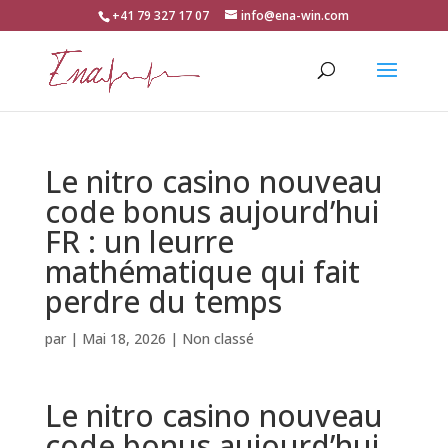
+41 79 327 17 07
info@ena-win.com
Le nitro casino nouveau
code bonus aujourd’hui
FR : un leurre
mathématique qui fait
perdre du temps
par
|
Mai 18, 2026
| Non classé
Le nitro casino nouveau
code bonus aujourd’hui