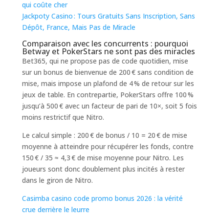
qui coûte cher
Jackpoty Casino : Tours Gratuits Sans Inscription, Sans
Dépôt, France, Mais Pas de Miracle
Comparaison avec les concurrents : pourquoi
Betway et PokerStars ne sont pas des miracles
Bet365, qui ne propose pas de code quotidien, mise
sur un bonus de bienvenue de 200 € sans condition de
mise, mais impose un plafond de 4 % de retour sur les
jeux de table. En contrepartie, PokerStars offre 100 %
jusqu’à 500 € avec un facteur de pari de 10×, soit 5 fois
moins restrictif que Nitro.
Le calcul simple : 200 € de bonus / 10 = 20 € de mise
moyenne à atteindre pour récupérer les fonds, contre
150 € / 35 ≈ 4,3 € de mise moyenne pour Nitro. Les
joueurs sont donc doublement plus incités à rester
dans le giron de Nitro.
Casimba casino code promo bonus 2026 : la vérité
crue derrière le leurre