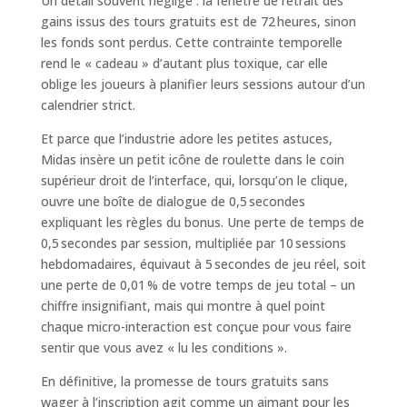
Un détail souvent négligé : la fenêtre de retrait des
gains issus des tours gratuits est de 72 heures, sinon
les fonds sont perdus. Cette contrainte temporelle
rend le « cadeau » d’autant plus toxique, car elle
oblige les joueurs à planifier leurs sessions autour d’un
calendrier strict.
Et parce que l’industrie adore les petites astuces,
Midas insère un petit icône de roulette dans le coin
supérieur droit de l’interface, qui, lorsqu’on le clique,
ouvre une boîte de dialogue de 0,5 secondes
expliquant les règles du bonus. Une perte de temps de
0,5 secondes par session, multipliée par 10 sessions
hebdomadaires, équivaut à 5 secondes de jeu réel, soit
une perte de 0,01 % de votre temps de jeu total – un
chiffre insignifiant, mais qui montre à quel point
chaque micro-interaction est conçue pour vous faire
sentir que vous avez « lu les conditions ».
En définitive, la promesse de tours gratuits sans
wager à l’inscription agit comme un aimant pour les