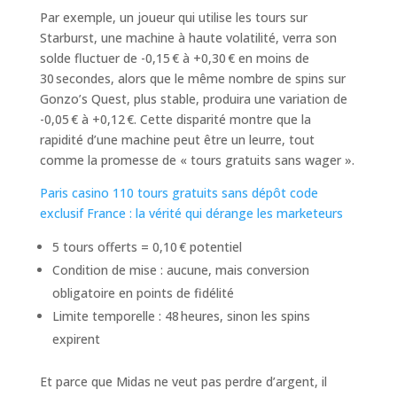
Par exemple, un joueur qui utilise les tours sur
Starburst, une machine à haute volatilité, verra son
solde fluctuer de -0,15 € à +0,30 € en moins de
30 secondes, alors que le même nombre de spins sur
Gonzo’s Quest, plus stable, produira une variation de
-0,05 € à +0,12 €. Cette disparité montre que la
rapidité d’une machine peut être un leurre, tout
comme la promesse de « tours gratuits sans wager ».
Paris casino 110 tours gratuits sans dépôt code
exclusif France : la vérité qui dérange les marketeurs
5 tours offerts = 0,10 € potentiel
Condition de mise : aucune, mais conversion
obligatoire en points de fidélité
Limite temporelle : 48 heures, sinon les spins
expirent
Et parce que Midas ne veut pas perdre d’argent, il