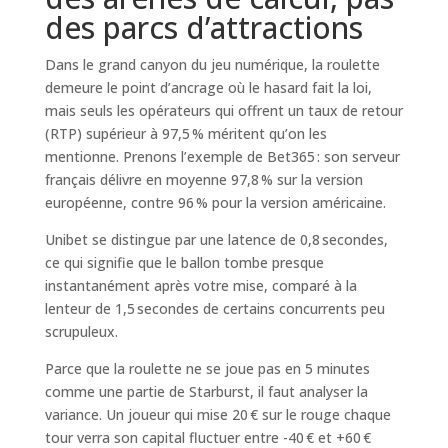
des parcs d’attractions
Dans le grand canyon du jeu numérique, la roulette
demeure le point d’ancrage où le hasard fait la loi,
mais seuls les opérateurs qui offrent un taux de retour
(RTP) supérieur à 97,5 % méritent qu’on les
mentionne. Prenons l’exemple de Bet365 : son serveur
français délivre en moyenne 97,8 % sur la version
européenne, contre 96 % pour la version américaine.
Unibet se distingue par une latence de 0,8 secondes,
ce qui signifie que le ballon tombe presque
instantanément après votre mise, comparé à la
lenteur de 1,5 secondes de certains concurrents peu
scrupuleux.
Parce que la roulette ne se joue pas en 5 minutes
comme une partie de Starburst, il faut analyser la
variance. Un joueur qui mise 20 € sur le rouge chaque
tour verra son capital fluctuer entre -40 € et +60 €