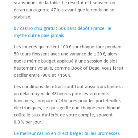
statistiques de la table. Le résultat est souvent un
écran qui clignote 47 fois avant que le rendu ne se
stabilise.
b7 casino chip gratuit 50€ sans dépôt France : le
mythe qui ne paie jamais
Les joueurs qui misent 100 € sur chaque tour pendant
50 tours finissent avec une variance de ± 30 €, alors
que le même budget appliqué à une session de slot
hautement volatile, comme Book of Dead, vous ferait
osciller entre -90 € et +150 €.
Les conditions de retrait sont tout aussi tranchantes :
un délai moyen de 48 heures pour les virements
bancaires, comparé à 24 heures pour les portefeuilles
électroniques, ce qui signifie que chaque euro bloqué
coûte le taux d’intérêt de votre compte, souvent
0,3 % par jour.
Le meilleur casino en direct belge : où les promesses