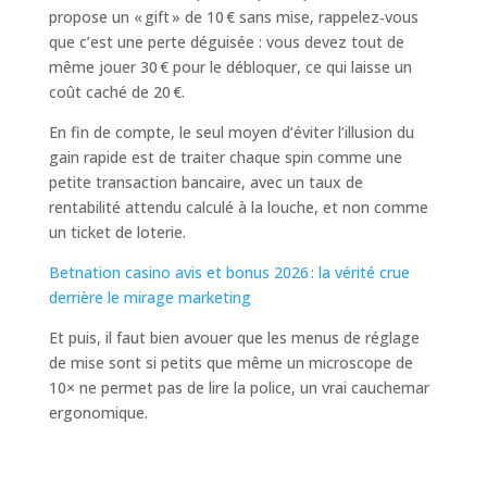
propose un « gift » de 10 € sans mise, rappelez‑vous
que c’est une perte déguisée : vous devez tout de
même jouer 30 € pour le débloquer, ce qui laisse un
coût caché de 20 €.
En fin de compte, le seul moyen d’éviter l’illusion du
gain rapide est de traiter chaque spin comme une
petite transaction bancaire, avec un taux de
rentabilité attendu calculé à la louche, et non comme
un ticket de loterie.
Betnation casino avis et bonus 2026 : la vérité crue
derrière le mirage marketing
Et puis, il faut bien avouer que les menus de réglage
de mise sont si petits que même un microscope de
10× ne permet pas de lire la police, un vrai cauchemar
ergonomique.