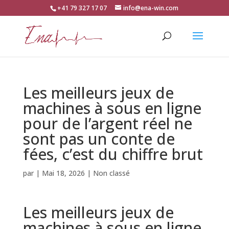
+41 79 327 17 07
info@ena-win.com
Les meilleurs jeux de
machines à sous en ligne
pour de l’argent réel ne
sont pas un conte de
fées, c’est du chiffre brut
par
|
Mai 18, 2026
| Non classé
Les meilleurs jeux de
machines à sous en ligne