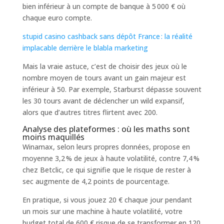
bien inférieur à un compte de banque à 5 000 € où
chaque euro compte.
stupid casino cashback sans dépôt France : la réalité
implacable derrière le blabla marketing
Mais la vraie astuce, c’est de choisir des jeux où le
nombre moyen de tours avant un gain majeur est
inférieur à 50. Par exemple, Starburst dépasse souvent
les 30 tours avant de déclencher un wild expansif,
alors que d’autres titres flirtent avec 200.
Analyse des plateformes : où les maths sont
moins maquillés
Winamax, selon leurs propres données, propose en
moyenne 3,2 % de jeux à haute volatilité, contre 7,4 %
chez Betclic, ce qui signifie que le risque de rester à
sec augmente de 4,2 points de pourcentage.
En pratique, si vous jouez 20 € chaque jour pendant
un mois sur une machine à haute volatilité, votre
budget total de 600 € risque de se transformer en 120