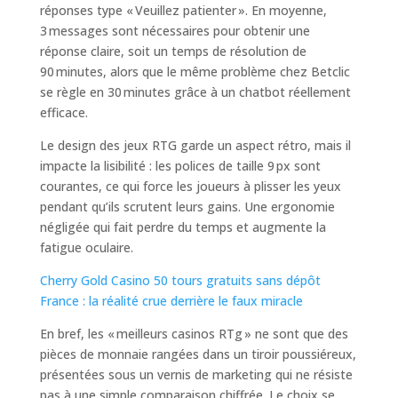
réponses type « Veuillez patienter ». En moyenne,
3 messages sont nécessaires pour obtenir une
réponse claire, soit un temps de résolution de
90 minutes, alors que le même problème chez Betclic
se règle en 30 minutes grâce à un chatbot réellement
efficace.
Le design des jeux RTG garde un aspect rétro, mais il
impacte la lisibilité : les polices de taille 9 px sont
courantes, ce qui force les joueurs à plisser les yeux
pendant qu’ils scrutent leurs gains. Une ergonomie
négligée qui fait perdre du temps et augmente la
fatigue oculaire.
Cherry Gold Casino 50 tours gratuits sans dépôt
France : la réalité crue derrière le faux miracle
En bref, les « meilleurs casinos RTg » ne sont que des
pièces de monnaie rangées dans un tiroir poussiéreux,
présentées sous un vernis de marketing qui ne résiste
pas à une simple comparaison chiffrée. Le choix se