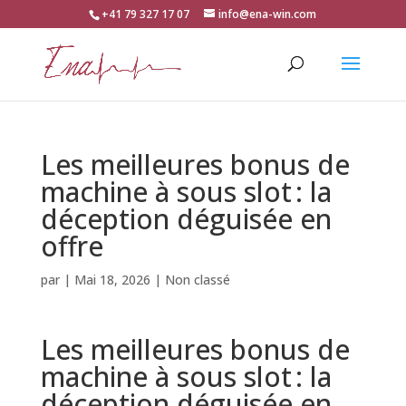
+41 79 327 17 07
info@ena-win.com
Les meilleures bonus de
machine à sous slot : la
déception déguisée en
offre
par
|
Mai 18, 2026
| Non classé
Les meilleures bonus de
machine à sous slot : la
déception déguisée en