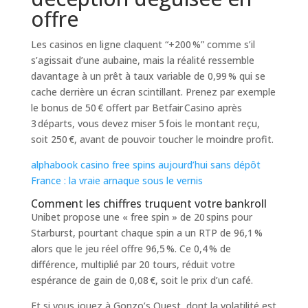
offre
Les casinos en ligne claquent “+200 %” comme s’il
s’agissait d’une aubaine, mais la réalité ressemble
davantage à un prêt à taux variable de 0,99 % qui se
cache derrière un écran scintillant. Prenez par exemple
le bonus de 50 € offert par Betfair Casino après
3 départs, vous devez miser 5 fois le montant reçu,
soit 250 €, avant de pouvoir toucher le moindre profit.
alphabook casino free spins aujourd’hui sans dépôt
France : la vraie arnaque sous le vernis
Comment les chiffres truquent votre bankroll
Unibet propose une « free spin » de 20 spins pour
Starburst, pourtant chaque spin a un RTP de 96,1 %
alors que le jeu réel offre 96,5 %. Ce 0,4 % de
différence, multiplié par 20 tours, réduit votre
espérance de gain de 0,08 €, soit le prix d’un café.
Et si vous jouez à Gonzo’s Quest, dont la volatilité est