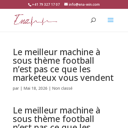
+41 79 327 17 07
info@ena-win.com
Le meilleur machine à
sous thème football
n’est pas ce que les
marketeux vous vendent
par
|
Mai 18, 2026
| Non classé
Le meilleur machine à
sous thème football
n’est pas ce que les