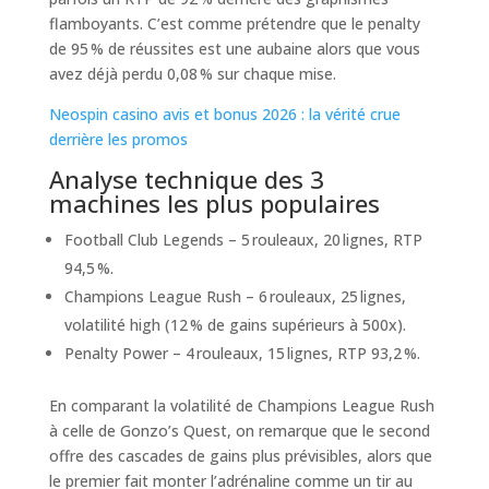
flamboyants. C’est comme prétendre que le penalty
de 95 % de réussites est une aubaine alors que vous
avez déjà perdu 0,08 % sur chaque mise.
Neospin casino avis et bonus 2026 : la vérité crue
derrière les promos
Analyse technique des 3
machines les plus populaires
Football Club Legends – 5 rouleaux, 20 lignes, RTP
94,5 %.
Champions League Rush – 6 rouleaux, 25 lignes,
volatilité high (12 % de gains supérieurs à 500x).
Penalty Power – 4 rouleaux, 15 lignes, RTP 93,2 %.
En comparant la volatilité de Champions League Rush
à celle de Gonzo’s Quest, on remarque que le second
offre des cascades de gains plus prévisibles, alors que
le premier fait monter l’adrénaline comme un tir au