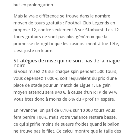
but en prolongation.
Mais la vraie différence se trouve dans le nombre
moyen de tours gratuits : Football Club Legends en
propose 12, contre seulement 8 sur Starburst. Les 12
tours gratuits ne sont pas plus généreux que la
promesse de « gift » que les casinos crient à tue-tête,
c’est juste un leurre.
Stratégies de mise qui ne sont pas de la magie
noire
Si vous misez 2 € sur chaque spin pendant 500 tours,
vous dépensez 1 000 €, soit l’équivalent du prix d’une
place de stade pour un match de Ligue 1. Le gain
moyen attendu sera 940 €, à cause d’un RTP de 94 %.
Vous êtes donc à moins de 6 % du « profit » espéré.
En revanche, un pari de 0,10 € sur 10 000 tours vous
fera perdre 100 €, mais votre variance restera basse,
ce qui signifie moins de sueurs froides quand le ballon
ne trouve pas le filet. Ce calcul montre que la taille des