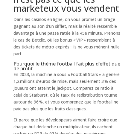
marketeux vous vendent
Dans les casinos en ligne, on vous promet un tirage
gagnant au son d’un sifflet, mais la réalité ressemble
davantage à une passe ratée à la 45e minute. Prenons
le cas de Betclic, où les bonus « VIP » ressemblent à
des tickets de métro expirés : ils ne vous mènent nulle
part.
Pourquoi le thème football fait plus d’effet que
de profit
En 2023, la machine à sous « Football Stars » a généré
1,2 millions d’euros de mise, mais seulement 3 % des
joueurs ont atteint le jackpot. Comparez ce ratio à
celui de Starburst, où le taux de redistribution tourne
autour de 96 %, et vous comprenez que le football ne
paie pas plus que les fruits classiques.
Et parce que les développeurs aiment faire croire que
chaque but déclenche un multiplicateur, ils cachent
parfois un RTP de 92 % derrière des graphismes