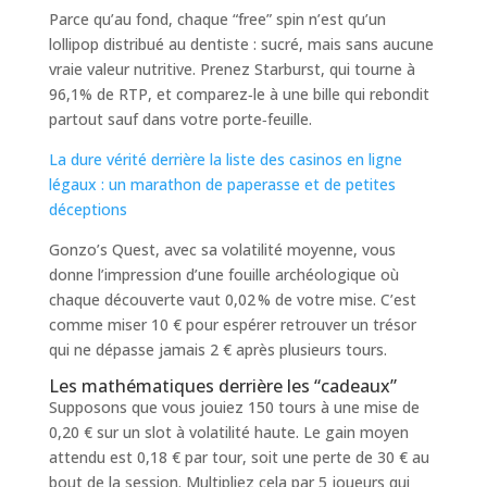
Parce qu’au fond, chaque “free” spin n’est qu’un
lollipop distribué au dentiste : sucré, mais sans aucune
vraie valeur nutritive. Prenez Starburst, qui tourne à
96,1% de RTP, et comparez‑le à une bille qui rebondit
partout sauf dans votre porte‑feuille.
La dure vérité derrière la liste des casinos en ligne
légaux : un marathon de paperasse et de petites
déceptions
Gonzo’s Quest, avec sa volatilité moyenne, vous
donne l’impression d’une fouille archéologique où
chaque découverte vaut 0,02 % de votre mise. C’est
comme miser 10 € pour espérer retrouver un trésor
qui ne dépasse jamais 2 € après plusieurs tours.
Les mathématiques derrière les “cadeaux”
Supposons que vous jouiez 150 tours à une mise de
0,20 € sur un slot à volatilité haute. Le gain moyen
attendu est 0,18 € par tour, soit une perte de 30 € au
bout de la session. Multipliez cela par 5 joueurs qui