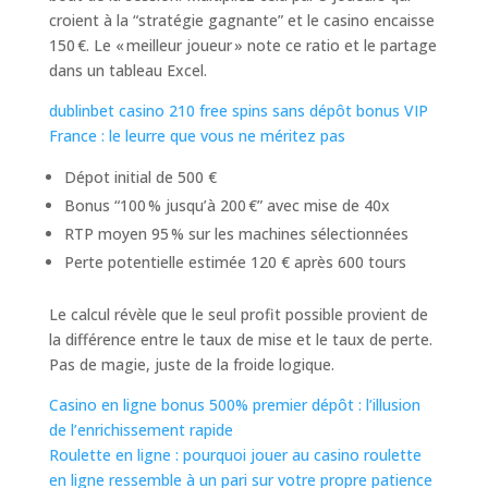
croient à la “stratégie gagnante” et le casino encaisse
150 €. Le « meilleur joueur » note ce ratio et le partage
dans un tableau Excel.
dublinbet casino 210 free spins sans dépôt bonus VIP
France : le leurre que vous ne méritez pas
Dépot initial de 500 €
Bonus “100 % jusqu’à 200 €” avec mise de 40x
RTP moyen 95 % sur les machines sélectionnées
Perte potentielle estimée 120 € après 600 tours
Le calcul révèle que le seul profit possible provient de
la différence entre le taux de mise et le taux de perte.
Pas de magie, juste de la froide logique.
Casino en ligne bonus 500% premier dépôt : l’illusion
de l’enrichissement rapide
Roulette en ligne : pourquoi jouer au casino roulette
en ligne ressemble à un pari sur votre propre patience