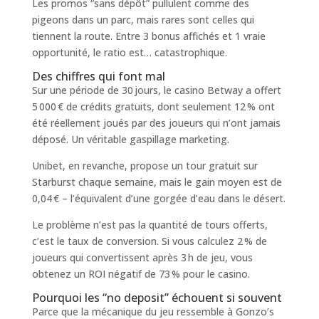
Les promos “sans dépôt” pullulent comme des
pigeons dans un parc, mais rares sont celles qui
tiennent la route. Entre 3 bonus affichés et 1 vraie
opportunité, le ratio est… catastrophique.
Des chiffres qui font mal
Sur une période de 30 jours, le casino Betway a offert
5 000 € de crédits gratuits, dont seulement 12 % ont
été réellement joués par des joueurs qui n’ont jamais
déposé. Un véritable gaspillage marketing.
Unibet, en revanche, propose un tour gratuit sur
Starburst chaque semaine, mais le gain moyen est de
0,04 € – l’équivalent d’une gorgée d’eau dans le désert.
Le problème n’est pas la quantité de tours offerts,
c’est le taux de conversion. Si vous calculez 2 % de
joueurs qui convertissent après 3 h de jeu, vous
obtenez un ROI négatif de 73 % pour le casino.
Pourquoi les “no deposit” échouent si souvent
Parce que la mécanique du jeu ressemble à Gonzo’s