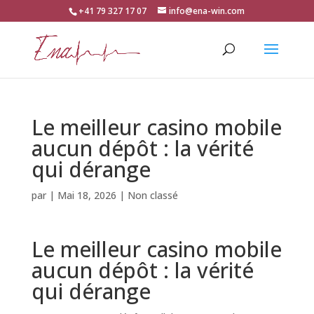
+41 79 327 17 07
info@ena-win.com
Le meilleur casino mobile
aucun dépôt : la vérité
qui dérange
par
|
Mai 18, 2026
| Non classé
Le meilleur casino mobile
aucun dépôt : la vérité
qui dérange