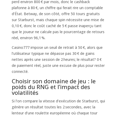
perd environ 800 € par mois, donc le cashback
plafonne à 80 €, un chiffre qui ferait rire un comptable
d’État. Betway, de son côté, offre 50 tours gratuits
sur Starburst, mais chaque spin nécessite une mise de
0,10 €, donc le coût caché de 5 € passe inaperçu tant
que le joueur ne calcule pas le pourcentage de retours
réel, environ 96,1 %.
Casino777 impose un seuil de retrait à 50 €, alors que
l’utilisateur typique ne dépasse pas 30 € de gains
nettes après une session de 2 heures; le résultat? 0 €
de paiement réel, juste une excuse de plus pour rester
connecté.
Choisir son domaine de jeu : le
poids du RNG et l’impact des
volatilités
Si l’on compare la vitesse d’exécution de Starburst, qui
génère un résultat toutes les 2 secondes, avec la
lenteur d’une roulette européenne où chaque tour