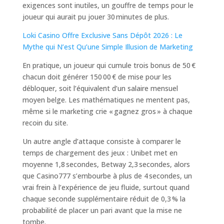
exigences sont inutiles, un gouffre de temps pour le
joueur qui aurait pu jouer 30 minutes de plus.
Loki Casino Offre Exclusive Sans Dépôt 2026 : Le
Mythe qui N’est Qu’une Simple Illusion de Marketing
En pratique, un joueur qui cumule trois bonus de 50 €
chacun doit générer 150 00 € de mise pour les
débloquer, soit l’équivalent d’un salaire mensuel
moyen belge. Les mathématiques ne mentent pas,
même si le marketing crie « gagnez gros » à chaque
recoin du site.
Un autre angle d’attaque consiste à comparer le
temps de chargement des jeux : Unibet met en
moyenne 1,8 secondes, Betway 2,3 secondes, alors
que Casino777 s’embourbe à plus de 4 secondes, un
vrai frein à l’expérience de jeu fluide, surtout quand
chaque seconde supplémentaire réduit de 0,3 % la
probabilité de placer un pari avant que la mise ne
tombe.