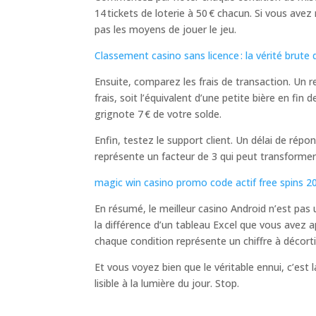
14 tickets de loterie à 50 € chacun. Si vous ave
pas les moyens de jouer le jeu.
Classement casino sans licence : la vérité brut
Ensuite, comparez les frais de transaction. Un r
frais, soit l’équivalent d’une petite bière en fin
grignote 7 € de votre solde.
Enfin, testez le support client. Un délai de rép
représente un facteur de 3 qui peut transformer
magic win casino promo code actif free spins 20
En résumé, le meilleur casino Android n’est pas 
la différence d’un tableau Excel que vous avez 
chaque condition représente un chiffre à décorti
Et vous voyez bien que le véritable ennui, c’est 
lisible à la lumière du jour. Stop.