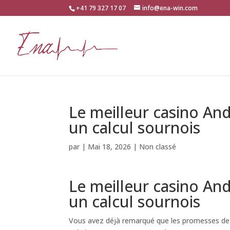
+41 79 327 17 07
info@ena-win.com
Le meilleur casino And
un calcul sournois
par
|
Mai 18, 2026
| Non classé
Le meilleur casino And
un calcul sournois
Vous avez déjà remarqué que les promesses de 