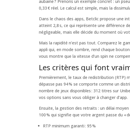
aubaine ? Prenons un exemple concret : un pseu
0,33 € réel. Le calcul est simple, mais la dissimu
Dans le chaos des apps, Betclic propose une in
atteint 2,8 s, ce qui représente une différence
négligeable, mais elle décide du moment où votr
Mais la rapidité n’est pas tout. Comparez le gam
appli qui, en mode sombre, rend chaque bouton 
vous montre que la vitesse d’un spin ne compen
Les critères qui font vrai
Premièrement, le taux de redistribution (RTP) m
dépasse pas 94 % se comporte comme un distrib
nombre de jeux disponibles : 312 titres sur Unib
vos options sans vous obliger à changer d’app.
Ensuite, la gestion des retraits : un délai moyen
100 % qui signifie que votre argent passe du « dé
RTP minimum garanti : 95 %