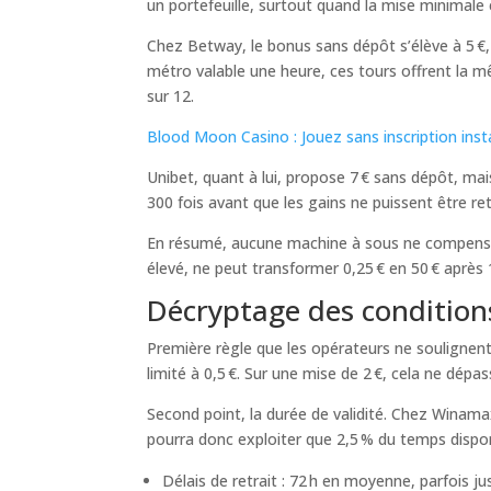
un portefeuille, surtout quand la mise minimale
Chez Betway, le bonus sans dépôt s’élève à 5 €
métro valable une heure, ces tours offrent la m
sur 12.
Blood Moon Casino : Jouez sans inscription ins
Unibet, quant à lui, propose 7 € sans dépôt, mai
300 fois avant que les gains ne puissent être ret
En résumé, aucune machine à sous ne compens
élevé, ne peut transformer 0,25 € en 50 € après 
Décryptage des conditions
Première règle que les opérateurs ne soulignen
limité à 0,5 €. Sur une mise de 2 €, cela ne dépa
Second point, la durée de validité. Chez Winamax
pourra donc exploiter que 2,5 % du temps dispon
Délais de retrait : 72 h en moyenne, parfois jus