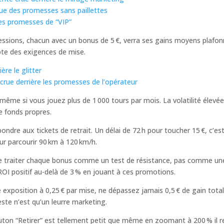
que des promesses sans paillettes
 les promesses de “VIP”
 sessions, chacun avec un bonus de 5 €, verra ses gains moyens plafon
mpte des exigences de mise.
ère le glitter
 crue derrière les promesses de l’opérateur
même si vous jouez plus de 1 000 tours par mois. La volatilité élevé
e fonds propres.
ondre aux tickets de retrait. Un délai de 72 h pour toucher 15 €, c’est
ur parcourir 90 km à 120 km/h.
t de traiter chaque bonus comme un test de résistance, pas comme un
OI positif au-delà de 3 % en jouant à ces promotions.
 exposition à 0,25 € par mise, ne dépassez jamais 0,5 € de gain total
este n’est qu’un leurre marketing.
bouton “Retirer” est tellement petit que même en zoomant à 200 % il r