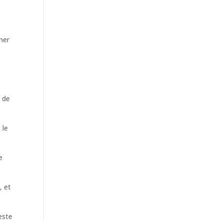
ner
e de
 le
e
, et
este