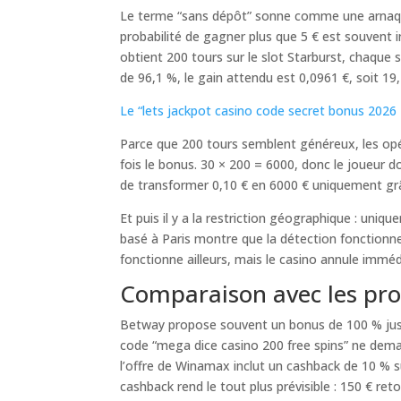
Le terme “sans dépôt” sonne comme une arnaque 
probabilité de gagner plus que 5 € est souvent 
obtient 200 tours sur le slot Starburst, chaque s
de 96,1 %, le gain attendu est 0,0961 €, soit 19,
Le “lets jackpot casino code secret bonus 2026 F
Parce que 200 tours semblent généreux, les 
fois le bonus. 30 × 200 = 6000, donc le joueur do
de transformer 0,10 € en 6000 € uniquement grâc
Et puis il y a la restriction géographique : uni
basé à Paris montre que la détection fonctionne
fonctionne ailleurs, mais le casino annule imméd
Comparaison avec les pr
Betway propose souvent un bonus de 100 % jusq
code “mega dice casino 200 free spins” ne deman
l’offre de Winamax inclut un cashback de 10 % s
cashback rend le tout plus prévisible : 150 € ret