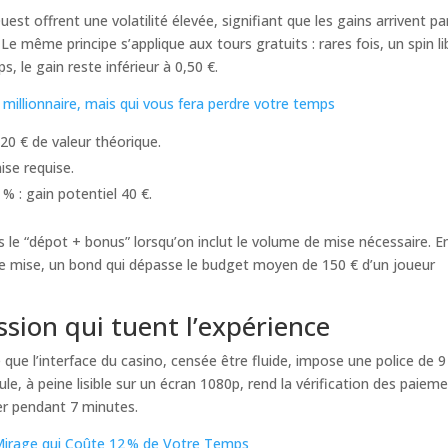
 offrent une volatilité élevée, signifiant que les gains arrivent pa
e même principe s’applique aux tours gratuits : rares fois, un spin li
, le gain reste inférieur à 0,50 €.
 millionnaire, mais qui vous fera perdre votre temps
 20 € de valeur théorique.
ise requise.
 : gain potentiel 40 €.
s le “dépot + bonus” lorsqu’on inclut le volume de mise nécessaire. E
 de mise, un bond qui dépasse le budget moyen de 150 € d’un joueur
ssion qui tuent l’expérience
 que l’interface du casino, censée être fluide, impose une police de 9
le, à peine lisible sur un écran 1080p, rend la vérification des paiem
er pendant 7 minutes.
Mirage qui Coûte 12 % de Votre Temps