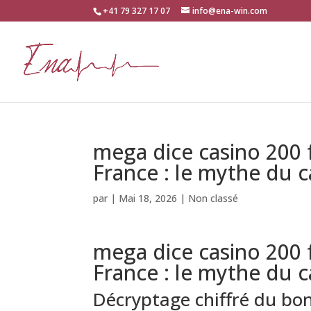
+41 79 327 17 07
info@ena-win.com
mega dice casino 200 
France : le mythe du 
par
|
Mai 18, 2026
| Non classé
mega dice casino 200 
France : le mythe du 
Décryptage chiffré du bo