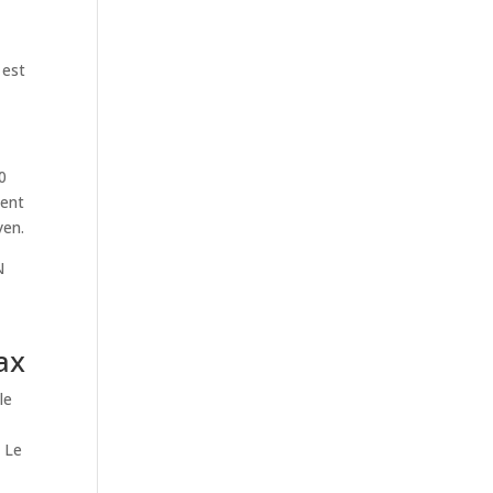
 est
0
lent
yen.
N
ax
le
. Le