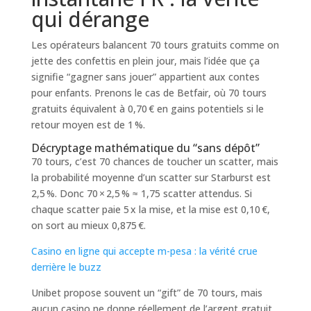
qui dérange
Les opérateurs balancent 70 tours gratuits comme on
jette des confettis en plein jour, mais l’idée que ça
signifie “gagner sans jouer” appartient aux contes
pour enfants. Prenons le cas de Betfair, où 70 tours
gratuits équivalent à 0,70 € en gains potentiels si le
retour moyen est de 1 %.
Décryptage mathématique du “sans dépôt”
70 tours, c’est 70 chances de toucher un scatter, mais
la probabilité moyenne d’un scatter sur Starburst est
2,5 %. Donc 70 × 2,5 % ≈ 1,75 scatter attendus. Si
chaque scatter paie 5 x la mise, et la mise est 0,10 €,
on sort au mieux 0,875 €.
Casino en ligne qui accepte m-pesa : la vérité crue
derrière le buzz
Unibet propose souvent un “gift” de 70 tours, mais
aucun casino ne donne réellement de l’argent gratuit.