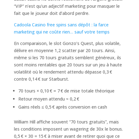
“VIP” n’est qu’un adjectif marketing pour masquer le
fait que le joueur doit d’abord perdre.
Cadoola Casino free spins sans dépôt : la farce
marketing qui ne coûte rien… sauf votre temps
En comparaison, le slot Gonzo’s Quest, plus volatile,
délivre en moyenne 1,2 scatter par 20 tours. Ainsi,
même si les 70 tours gratuits semblent généreux, ils
sont moins rentables que 20 tours sur un jeu à haute
volatilité où le rendement attendu dépasse 0,3 €
contre 0,14 € sur Starburst.
70 tours × 0,10 € = 7 € de mise totale théorique
Retour moyen attendu ≈ 0,2 €
Gains réels ≤ 0,5 € après conversion en cash
William Hill affiche souvent “70 tours gratuits”, mais
les conditions imposent un wagering de 30x le bonus.
0,5 € × 30 = 15 € à miser avant de retirer quoi que ce