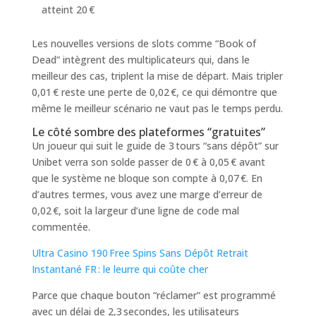
atteint 20 €
Les nouvelles versions de slots comme “Book of
Dead” intègrent des multiplicateurs qui, dans le
meilleur des cas, triplent la mise de départ. Mais tripler
0,01 € reste une perte de 0,02 €, ce qui démontre que
même le meilleur scénario ne vaut pas le temps perdu.
Le côté sombre des plateformes “gratuites”
Un joueur qui suit le guide de 3 tours “sans dépôt” sur
Unibet verra son solde passer de 0 € à 0,05 € avant
que le système ne bloque son compte à 0,07 €. En
d’autres termes, vous avez une marge d’erreur de
0,02 €, soit la largeur d’une ligne de code mal
commentée.
Ultra Casino 190 Free Spins Sans Dépôt Retrait
Instantané FR : le leurre qui coûte cher
Parce que chaque bouton “réclamer” est programmé
avec un délai de 2,3 secondes, les utilisateurs