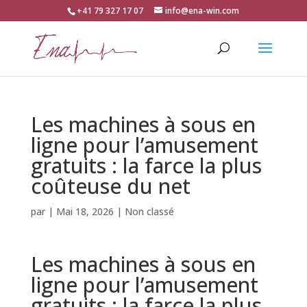
+41 79 327 17 07
info@ena-win.com
Les machines à sous en
ligne pour l’amusement
gratuits : la farce la plus
coûteuse du net
par
|
Mai 18, 2026
| Non classé
Les machines à sous en
ligne pour l’amusement
gratuits : la farce la plus