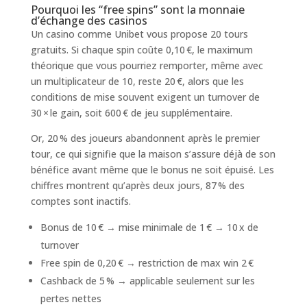
Pourquoi les “free spins” sont la monnaie
d’échange des casinos
Un casino comme Unibet vous propose 20 tours
gratuits. Si chaque spin coûte 0,10 €, le maximum
théorique que vous pourriez remporter, même avec
un multiplicateur de 10, reste 20 €, alors que les
conditions de mise souvent exigent un turnover de
30 × le gain, soit 600 € de jeu supplémentaire.
Or, 20 % des joueurs abandonnent après le premier
tour, ce qui signifie que la maison s’assure déjà de son
bénéfice avant même que le bonus ne soit épuisé. Les
chiffres montrent qu’après deux jours, 87 % des
comptes sont inactifs.
Bonus de 10 € → mise minimale de 1 € → 10 x de
turnover
Free spin de 0,20 € → restriction de max win 2 €
Cashback de 5 % → applicable seulement sur les
pertes nettes