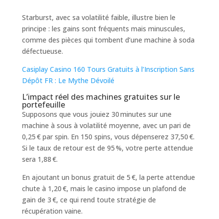
Starburst, avec sa volatilité faible, illustre bien le
principe : les gains sont fréquents mais minuscules,
comme des pièces qui tombent d’une machine à soda
défectueuse.
Casiplay Casino 160 Tours Gratuits à l’Inscription Sans
Dépôt FR : Le Mythe Dévoilé
L’impact réel des machines gratuites sur le
portefeuille
Supposons que vous jouiez 30 minutes sur une
machine à sous à volatilité moyenne, avec un pari de
0,25 € par spin. En 150 spins, vous dépenserez 37,50 €.
Si le taux de retour est de 95 %, votre perte attendue
sera 1,88 €.
En ajoutant un bonus gratuit de 5 €, la perte attendue
chute à 1,20 €, mais le casino impose un plafond de
gain de 3 €, ce qui rend toute stratégie de
récupération vaine.