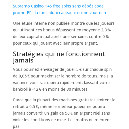
Supremo Casino 145 free spins sans dépôt code
promo FR : la farce du « cadeau » qui ne vaut rien
Une étude interne non publiée montre que les joueurs
qui utilisent ces bonus dépassent en moyenne 2,3 %
de leur capital initial après une semaine, contre 0 %
pour ceux qui jouent avec leur propre argent.
Stratégies qui ne fonctionnent
jamais
Vous pourriez envisager de jouer 5 € sur chaque spin
de 0,05 € pour maximiser le nombre de tours, mais la
variance vous rattrapera rapidement, laissant votre
bankroll à -12 € en moins de 30 minutes.
Parce que la plupart des machines gratuites limitent le
retrait à 0,5 €, même le meilleur joueur ne pourra
jamais convertir un gain de 50 € en argent réel sans
violer les conditions de mise. Les maths ne mentent
pas.