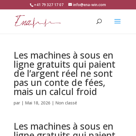
+41 79 327 17 07
info@ena-win.com
Les machines à sous en
ligne gratuits qui paient
de l’argent réel ne sont
pas un conte de fées,
mais un calcul froid
par
|
Mai 18, 2026
| Non classé
Les machines à sous en
ligne gratuits qui paient