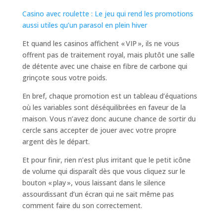
Casino avec roulette : Le jeu qui rend les promotions
aussi utiles qu’un parasol en plein hiver
Et quand les casinos affichent « VIP », ils ne vous
offrent pas de traitement royal, mais plutôt une salle
de détente avec une chaise en fibre de carbone qui
grinçote sous votre poids.
En bref, chaque promotion est un tableau d’équations
où les variables sont déséquilibrées en faveur de la
maison. Vous n’avez donc aucune chance de sortir du
cercle sans accepter de jouer avec votre propre
argent dès le départ.
Et pour finir, rien n’est plus irritant que le petit icône
de volume qui disparaît dès que vous cliquez sur le
bouton « play », vous laissant dans le silence
assourdissant d’un écran qui ne sait même pas
comment faire du son correctement.