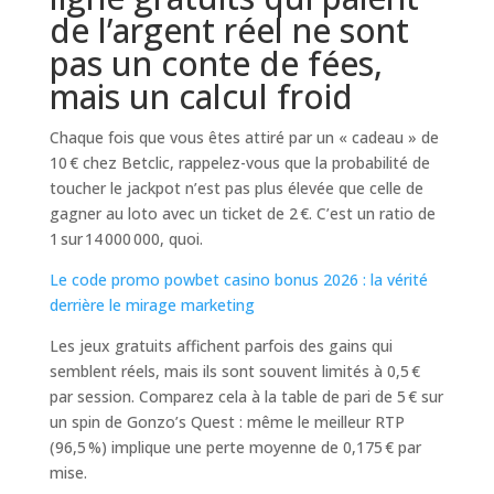
de l’argent réel ne sont
pas un conte de fées,
mais un calcul froid
Chaque fois que vous êtes attiré par un « cadeau » de
10 € chez Betclic, rappelez-vous que la probabilité de
toucher le jackpot n’est pas plus élevée que celle de
gagner au loto avec un ticket de 2 €. C’est un ratio de
1 sur 14 000 000, quoi.
Le code promo powbet casino bonus 2026 : la vérité
derrière le mirage marketing
Les jeux gratuits affichent parfois des gains qui
semblent réels, mais ils sont souvent limités à 0,5 €
par session. Comparez cela à la table de pari de 5 € sur
un spin de Gonzo’s Quest : même le meilleur RTP
(96,5 %) implique une perte moyenne de 0,175 € par
mise.