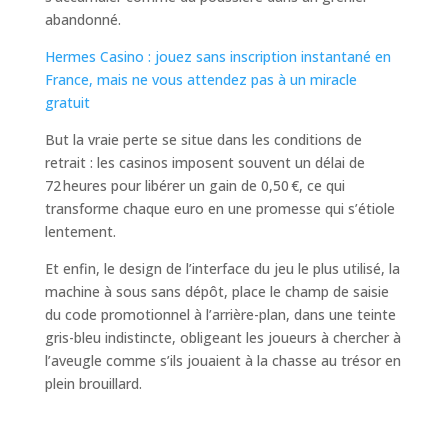
abandonné.
Hermes Casino : jouez sans inscription instantané en
France, mais ne vous attendez pas à un miracle
gratuit
But la vraie perte se situe dans les conditions de
retrait : les casinos imposent souvent un délai de
72 heures pour libérer un gain de 0,50 €, ce qui
transforme chaque euro en une promesse qui s’étiole
lentement.
Et enfin, le design de l’interface du jeu le plus utilisé, la
machine à sous sans dépôt, place le champ de saisie
du code promotionnel à l’arrière-plan, dans une teinte
gris-bleu indistincte, obligeant les joueurs à chercher à
l’aveugle comme s’ils jouaient à la chasse au trésor en
plein brouillard.