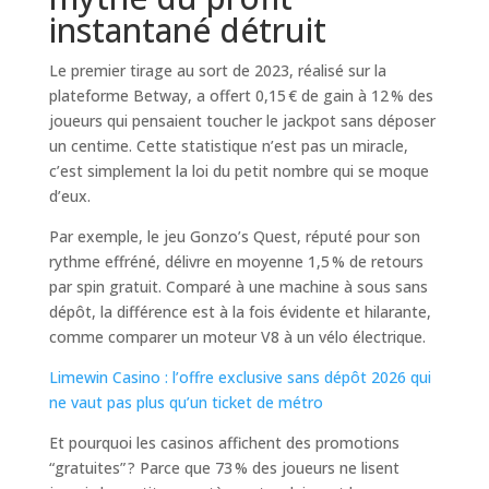
instantané détruit
Le premier tirage au sort de 2023, réalisé sur la
plateforme Betway, a offert 0,15 € de gain à 12 % des
joueurs qui pensaient toucher le jackpot sans déposer
un centime. Cette statistique n’est pas un miracle,
c’est simplement la loi du petit nombre qui se moque
d’eux.
Par exemple, le jeu Gonzo’s Quest, réputé pour son
rythme effréné, délivre en moyenne 1,5 % de retours
par spin gratuit. Comparé à une machine à sous sans
dépôt, la différence est à la fois évidente et hilarante,
comme comparer un moteur V8 à un vélo électrique.
Limewin Casino : l’offre exclusive sans dépôt 2026 qui
ne vaut pas plus qu’un ticket de métro
Et pourquoi les casinos affichent des promotions
“gratuites” ? Parce que 73 % des joueurs ne lisent