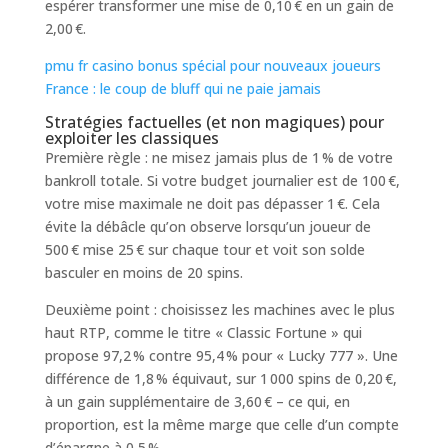
espérer transformer une mise de 0,10 € en un gain de
2,00 €.
pmu fr casino bonus spécial pour nouveaux joueurs
France : le coup de bluff qui ne paie jamais
Stratégies factuelles (et non magiques) pour
exploiter les classiques
Première règle : ne misez jamais plus de 1 % de votre
bankroll totale. Si votre budget journalier est de 100 €,
votre mise maximale ne doit pas dépasser 1 €. Cela
évite la débâcle qu’on observe lorsqu’un joueur de
500 € mise 25 € sur chaque tour et voit son solde
basculer en moins de 20 spins.
Deuxième point : choisissez les machines avec le plus
haut RTP, comme le titre « Classic Fortune » qui
propose 97,2 % contre 95,4 % pour « Lucky 777 ». Une
différence de 1,8 % équivaut, sur 1 000 spins de 0,20 €,
à un gain supplémentaire de 3,60 € – ce qui, en
proportion, est la même marge que celle d’un compte
d’épargne à 0,5 %.