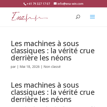
+41 79 327 17 07
info@ena-win.com
Les machines à sous
classiques : la vérité crue
derrière les néons
par
|
Mai 18, 2026
| Non classé
Les machines à sous
classiques : la vérité crue
derrière les néons