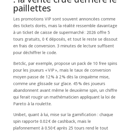
paillettes
Les promotions VIP sont souvent annoncées comme
des tickets dorés, mais la réalité ressemble davantage
à un ticket de caisse de supermarché : 2026 offre 5
tours gratuits, 0 € déposés, et tout le reste se dissout
en frais de conversion. 3 minutes de lecture suffisent
pour déchiffrer le code.
Betclic, par exemple, propose un pack de 10 free spins
pour les joueurs « VIP », mais le taux de conversion
moyen passe de 12 % à 2 % dès la cinquième mise,
comme une glissade sur glace. 45 % des joueurs
abandonnent avant même le deuxième spin, un chiffre
qui ferait rougir un mathématicien appliquant la loi de
Pareto à la roulette.
Unibet, quant à lui, mise sur la gamification : chaque
spin rapporte 0.02 € de cashback, mais le
plafonnement à 0.50 € après 25 tours rend le tout