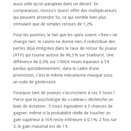
aussi utile qu’un parapluie dans un désert. En
comparaison, Gonzo’s Quest offre des multiplicateurs
qui peuvent atteindre 5x, ce qui semble bien plus
stimulant que de simples retours de 1,2%.
Pour les puristes, le fait que les spins soient « free » ne
change rien : le casino ne donne rien, il redistribue des
pertes déjà intégrées dans le taux de retour du joueur
(RTP) qui tourne autour de 96,5 % sur Starburst. Une
différence de 0,5% sur 1 000 € misés équivaut à 5 €
perdus quotidiennement ; dans le cadre d’une
promotion, c’est le même mécanisme masqué sous
un voile de générosité.
Pourquoi tant de joueurs s’accrochent à ces 5 tours ?
Parce que la psychologie du « cadeau » déclenche un
biais de dotation : 5 tours équivalent à 5 chances de
gagner, même si la probabilité réelle de toucher un
gain supérieur à 10 € reste inférieure à 0,1 %. 2 fois sur
3, le gain maximal est de 1 €.