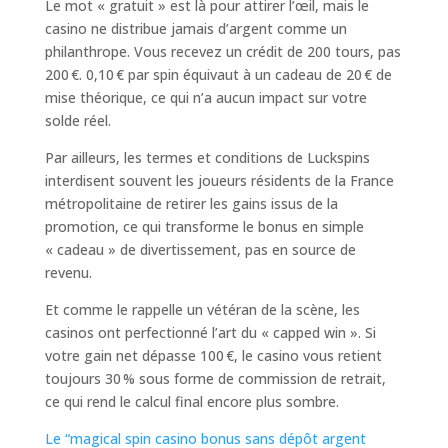
Le mot « gratuit » est là pour attirer l’œil, mais le
casino ne distribue jamais d’argent comme un
philanthrope. Vous recevez un crédit de 200 tours, pas
200 €. 0,10 € par spin équivaut à un cadeau de 20 € de
mise théorique, ce qui n’a aucun impact sur votre
solde réel.
Par ailleurs, les termes et conditions de Luckspins
interdisent souvent les joueurs résidents de la France
métropolitaine de retirer les gains issus de la
promotion, ce qui transforme le bonus en simple
« cadeau » de divertissement, pas en source de
revenu.
Et comme le rappelle un vétéran de la scène, les
casinos ont perfectionné l’art du « capped win ». Si
votre gain net dépasse 100 €, le casino vous retient
toujours 30 % sous forme de commission de retrait,
ce qui rend le calcul final encore plus sombre.
Le “magical spin casino bonus sans dépôt argent