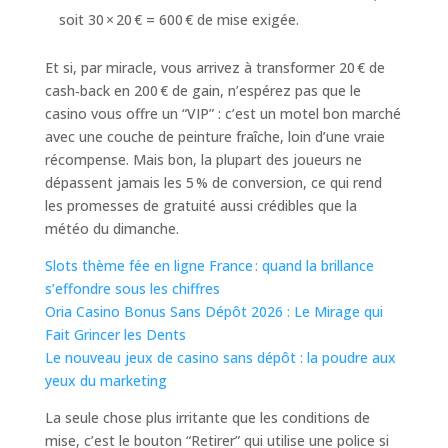
soit 30 × 20 € = 600 € de mise exigée.
Et si, par miracle, vous arrivez à transformer 20 € de
cash‑back en 200 € de gain, n’espérez pas que le
casino vous offre un “VIP” : c’est un motel bon marché
avec une couche de peinture fraîche, loin d’une vraie
récompense. Mais bon, la plupart des joueurs ne
dépassent jamais les 5 % de conversion, ce qui rend
les promesses de gratuité aussi crédibles que la
météo du dimanche.
Slots thème fée en ligne France : quand la brillance
s’effondre sous les chiffres
Oria Casino Bonus Sans Dépôt 2026 : Le Mirage qui
Fait Grincer les Dents
Le nouveau jeux de casino sans dépôt : la poudre aux
yeux du marketing
La seule chose plus irritante que les conditions de
mise, c’est le bouton “Retirer” qui utilise une police si