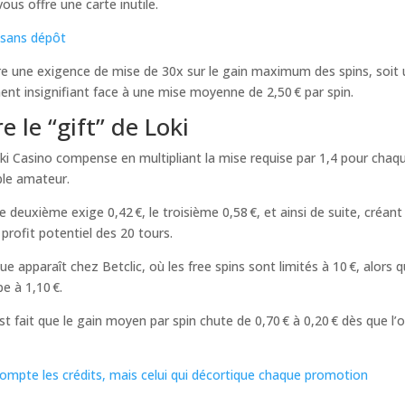
ous offre une carte inutile.
s sans dépôt
tre une exigence de mise de 30x sur le gain maximum des spins, soit
ent insignifiant face à une mise moyenne de 2,50 € par spin.
 le “gift” de Loki
oki Casino compense en multipliant la mise requise par 1,4 pour chaq
ble amateur.
le deuxième exige 0,42 €, le troisième 0,58 €, et ainsi de suite, créan
profit potentiel des 20 tours.
 apparaît chez Betclic, où les free spins sont limités à 10 €, alors q
e à 1,10 €.
st fait que le gain moyen par spin chute de 0,70 € à 0,20 € dès que l’
 compte les crédits, mais celui qui décortique chaque promotion