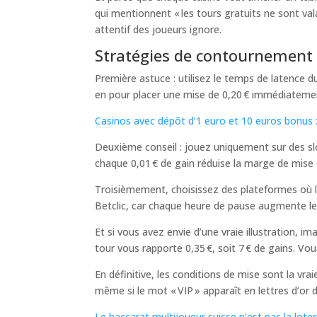
qui mentionnent « les tours gratuits ne sont va
attentif des joueurs ignore.
Stratégies de contournement (
Première astuce : utilisez le temps de latence d
en pour placer une mise de 0,20 € immédiatement
Casinos avec dépôt d’1 euro et 10 euros bonus : 
Deuxième conseil : jouez uniquement sur des s
chaque 0,01 € de gain réduise la marge de mise 
Troisièmement, choisissez des plateformes où le 
Betclic, car chaque heure de pause augmente le 
Et si vous avez envie d’une vraie illustration, 
tour vous rapporte 0,35 €, soit 7 € de gains. Vou
En définitive, les conditions de mise sont la vra
même si le mot « VIP » apparaît en lettres d’or d
Le baccarat multijoueur suisse n’est pas la lote