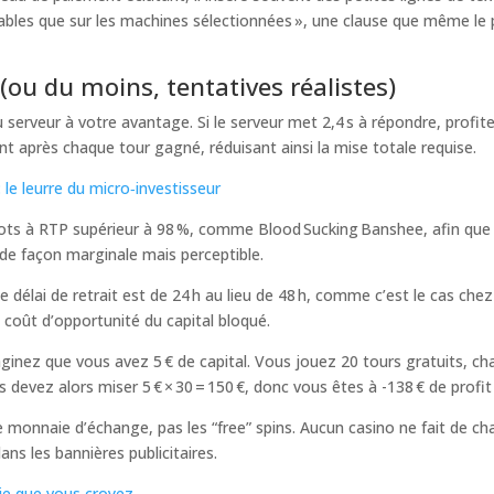
lables que sur les machines sélectionnées », une clause que même le 
ou du moins, tentatives réalistes)
u serveur à votre avantage. Si le serveur met 2,4 s à répondre, profit
 après chaque tour gagné, réduisant ainsi la mise totale requise.
le leurre du micro‑investisseur
lots à RTP supérieur à 98 %, comme Blood Sucking Banshee, afin que
de façon marginale mais perceptible.
délai de retrait est de 24 h au lieu de 48 h, comme c’est le cas chez
coût d’opportunité du capital bloqué.
imaginez que vous avez 5 € de capital. Vous jouez 20 tours gratuits, c
s devez alors miser 5 € × 30 = 150 €, donc vous êtes à -138 € de profit
ie monnaie d’échange, pas les “free” spins. Aucun casino ne fait de cha
ans les bannières publicitaires.
rie que vous croyez