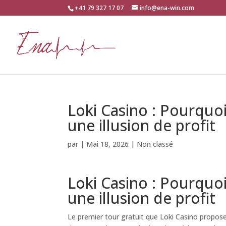
+41 79 327 17 07
info@ena-win.com
Loki Casino : Pourquoi
une illusion de profit
par
|
Mai 18, 2026
| Non classé
Loki Casino : Pourquoi
une illusion de profit
Le premier tour gratuit que Loki Casino propos