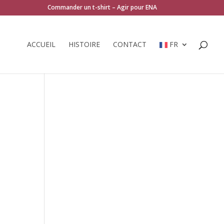
Commander un t-shirt – Agir pour ENA
ACCUEIL
HISTOIRE
CONTACT
FR