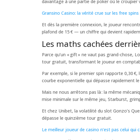
davantage à une partie de poker où le croupier v
Gransino Casino: la vérité crue sur les free spin
Et dès la première connexion, le joueur rencon
plafond de 15 € — un chiffre qui devient rapidem
Les maths cachées derrière
Parce qu’un « gift » ne vaut pas grand-chose, L
tour gratuit, transformant le joueur en compta
Par exemple, si le premier spin rapporte 0,30 €, 
courbe exponentielle qui dépasse rapidement le 
Mais ne nous arrêtons pas là : la même mécanique
mise minimale sur le même jeu, Starburst, grimp
Et chez Unibet, la volatilité du slot Gonzo’s Que
dépasse le quinzième tour gratuit.
Le meilleur joueur de casino n’est pas celui qui