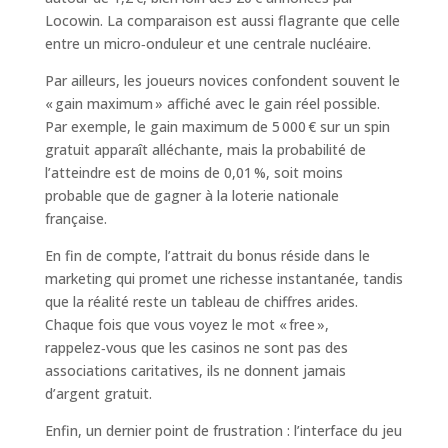
Locowin. La comparaison est aussi flagrante que celle
entre un micro‑onduleur et une centrale nucléaire.
Par ailleurs, les joueurs novices confondent souvent le
« gain maximum » affiché avec le gain réel possible.
Par exemple, le gain maximum de 5 000 € sur un spin
gratuit apparaît alléchante, mais la probabilité de
l’atteindre est de moins de 0,01 %, soit moins
probable que de gagner à la loterie nationale
française.
En fin de compte, l’attrait du bonus réside dans le
marketing qui promet une richesse instantanée, tandis
que la réalité reste un tableau de chiffres arides.
Chaque fois que vous voyez le mot « free »,
rappelez‑vous que les casinos ne sont pas des
associations caritatives, ils ne donnent jamais
d’argent gratuit.
Enfin, un dernier point de frustration : l’interface du jeu