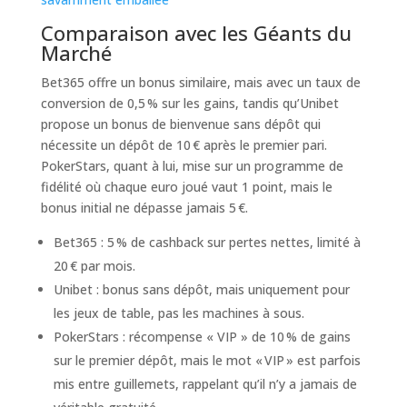
Comparaison avec les Géants du
Marché
Bet365 offre un bonus similaire, mais avec un taux de
conversion de 0,5 % sur les gains, tandis qu’Unibet
propose un bonus de bienvenue sans dépôt qui
nécessite un dépôt de 10 € après le premier pari.
PokerStars, quant à lui, mise sur un programme de
fidélité où chaque euro joué vaut 1 point, mais le
bonus initial ne dépasse jamais 5 €.
Bet365 : 5 % de cashback sur pertes nettes, limité à
20 € par mois.
Unibet : bonus sans dépôt, mais uniquement pour
les jeux de table, pas les machines à sous.
PokerStars : récompense « VIP » de 10 % de gains
sur le premier dépôt, mais le mot « VIP » est parfois
mis entre guillemets, rappelant qu’il n’y a jamais de