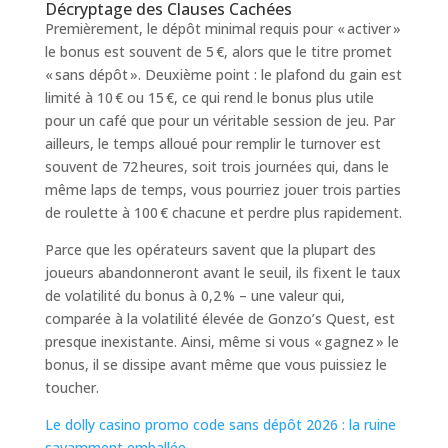
Décryptage des Clauses Cachées
Premièrement, le dépôt minimal requis pour « activer »
le bonus est souvent de 5 €, alors que le titre promet
« sans dépôt ». Deuxième point : le plafond du gain est
limité à 10 € ou 15 €, ce qui rend le bonus plus utile
pour un café que pour un véritable session de jeu. Par
ailleurs, le temps alloué pour remplir le turnover est
souvent de 72 heures, soit trois journées qui, dans le
même laps de temps, vous pourriez jouer trois parties
de roulette à 100 € chacune et perdre plus rapidement.
Parce que les opérateurs savent que la plupart des
joueurs abandonneront avant le seuil, ils fixent le taux
de volatilité du bonus à 0,2 % – une valeur qui,
comparée à la volatilité élevée de Gonzo’s Quest, est
presque inexistante. Ainsi, même si vous « gagnez » le
bonus, il se dissipe avant même que vous puissiez le
toucher.
Le dolly casino promo code sans dépôt 2026 : la ruine
savamment emballée