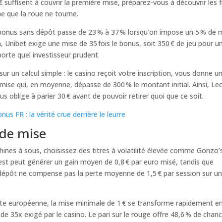
 suffisent à couvrir la première mise, préparez-vous à découvrir les f
e que la roue ne tourne.
 bonus sans dépôt passe de 23 % à 37 % lorsqu’on impose un 5 % de 
 Unibet exige une mise de 35 fois le bonus, soit 350 € de jeu pour u
mporte quel investisseur prudent.
un calcul simple : le casino reçoit votre inscription, vous donne u
e mise qui, en moyenne, dépasse de 300 % le montant initial. Ainsi, Le
us oblige à parier 30 € avant de pouvoir retirer quoi que ce soit.
 FR : la vérité crue derrière le leurre
 de mise
ines à sous, choisissez des titres à volatilité élevée comme Gonzo’
st peut générer un gain moyen de 0,8 € par euro misé, tandis que
s dépôt ne compense pas la perte moyenne de 1,5 € par session sur u
ette européenne, la mise minimale de 1 € se transforme rapidement e
t de 35x exigé par le casino. Le pari sur le rouge offre 48,6 % de chan