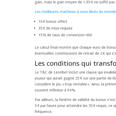
gain, mais le gain moyen de 1,95 € ne suffit pas 
Les meilleures machines à sous libres du monde : 
10 € bonus offert
35 € de mise requise
15 % de taux de conversion réel
Le calcul final montre que chaque euro de bonu
éventuelles commissions de retrait de 2 € qui s’a
Les conditions qui transfo
Le T&C de Leonbet inclut une clause qui invalid
joueur qui aurait gagné 25 € sur une partie de b
considère le jeu « trop rentable ». Ainsi, la pré
souvent inférieur à 94 %.
Par ailleurs, la fenêtre de validité du bonus n’e
5 € par heure pour atteindre les 35 € requis, ce q
fréquence.