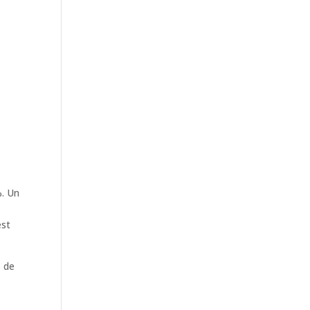
%. Un
est
s de