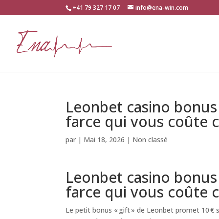
+41 79 327 17 07
info@ena-win.com
Leonbet casino bonus 
farce qui vous coûte 
par
|
Mai 18, 2026
| Non classé
Leonbet casino bonus 
farce qui vous coûte 
Le petit bonus « gift » de Leonbet promet 10 € s