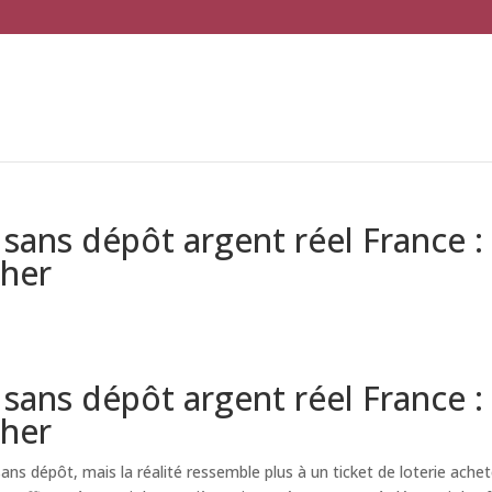
sans dépôt argent réel France : 
cher
sans dépôt argent réel France : 
cher
ans dépôt, mais la réalité ressemble plus à un ticket de loterie ache