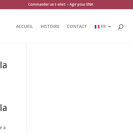
Commander un t-shirt – Agir pour ENA
ACCUEIL
HISTOIRE
CONTACT
FR
la
la
té à